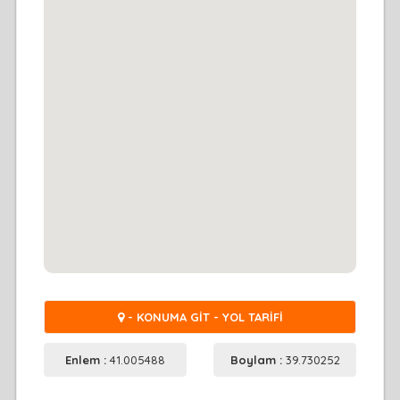
- KONUMA GİT - YOL TARİFİ
Enlem :
41.005488
Boylam :
39.730252