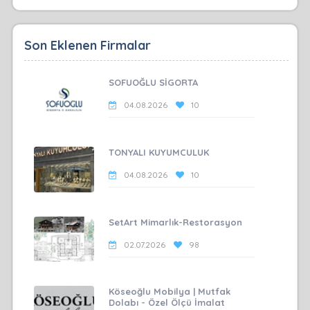
Son Eklenen Firmalar
SOFUOĞLU SİGORTA
04.08.2026
10
TONYALI KUYUMCULUK
04.08.2026
10
SetArt Mimarlık-Restorasyon
02.07.2026
98
Köseoğlu Mobilya | Mutfak
Dolabı - Özel Ölçü İmalat