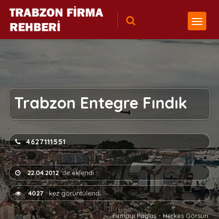
Trabzon Entegre Fındık
4627111551
22.04.2012
'de eklendi
4027
kez görüntülendi
Firmayı Paylaş - Herkes Görsün