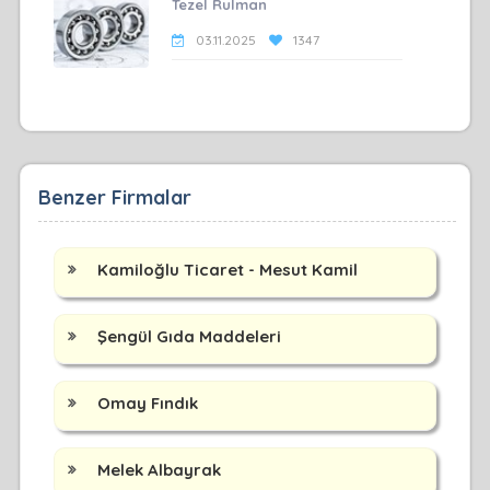
Tezel Rulman
03.11.2025
1347
Benzer Firmalar
Kamiloğlu Ticaret - Mesut Kamil
Şengül Gıda Maddeleri
Omay Fındık
Melek Albayrak