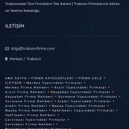
Trabzondaki Tüm Firmaların Tek Adresi | Trabzon Firmalarının Adres
ve Telefon Kataloğu
İLETİŞİM
bilgi@trabzonfirma.com
Merkez / Trabzon
ANA SAYFA
FIRMA KATEGORILERI
FIRMA EKLE
İLETIŞIM
Merkez İlçesindeki Firmalar
Merkez Firma Rehberi
Arsin İlçesindeki Firmalar
Arsin Firma Rehberi
Akçaabat İlçesindeki Firmalar
Akçaabat Firma Rehberi
Sürmene İlçesindeki Firmalar
Sürmene Firma Rehberi
Arakli İlçesindeki Firmalar
Arakli Firma Rehberi
Maçka İlçesindeki Firmalar
Maçka Firma Rehberi
Vakfikebir İlçesindeki Firmalar
Vakfikebir Firma Rehberi
Çarsibasi İlçesindeki Firmalar
Çarsibasi Firma Rehberi
Besikdüzü İlçesindeki Firmalar