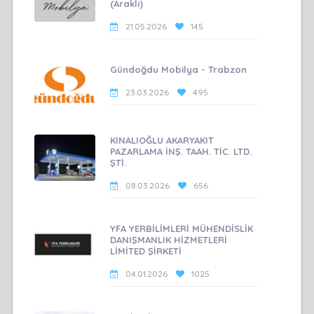
(Araklı)
21.05.2026
145
Gündoğdu Mobilya - Trabzon
23.03.2026
495
KINALIOĞLU AKARYAKIT
PAZARLAMA İNŞ. TAAH. TİC. LTD.
ŞTİ.
08.03.2026
656
YFA YERBİLİMLERİ MÜHENDİSLİK
DANIŞMANLIK HİZMETLERİ
LİMİTED ŞİRKETİ
04.01.2026
1025