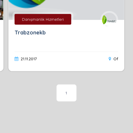
Danışmanlık Hizmetleri
Trabzonekb
21.11.2017
Of
1