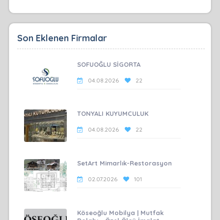
Son Eklenen Firmalar
SOFUOĞLU SİGORTA
04.08.2026
22
TONYALI KUYUMCULUK
04.08.2026
22
SetArt Mimarlık-Restorasyon
02.07.2026
101
Köseoğlu Mobilya | Mutfak