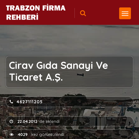
Cirav Gıda Sanayi Ve
Ticaret A.Ş.
4627111205
22.04.2012
'de eklendi
4029
kez görüntülendi