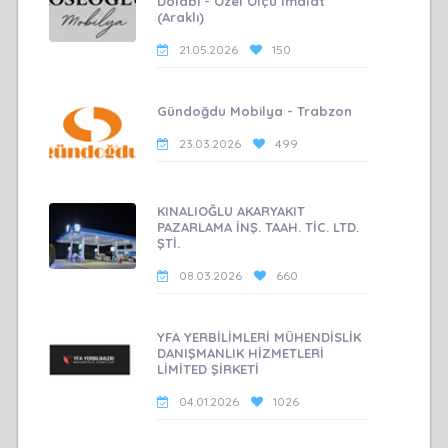
Dolabı - Özel Ölçü İmalat
(Araklı)
21.05.2026
150
Gündoğdu Mobilya - Trabzon
23.03.2026
499
KINALIOĞLU AKARYAKIT
PAZARLAMA İNŞ. TAAH. TİC. LTD.
ŞTİ.
08.03.2026
660
YFA YERBİLİMLERİ MÜHENDİSLİK
DANIŞMANLIK HİZMETLERİ
LİMİTED ŞİRKETİ
04.01.2026
1026