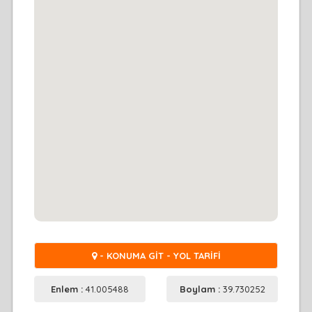
- KONUMA GİT - YOL TARİFİ
Enlem :
41.005488
Boylam :
39.730252