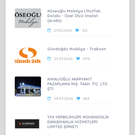
Köseoğlu Mobilya | Mutfak
Dolabı - Özel Ölçü İmalat
(Araklı)
21.05.2026
152
Gündoğdu Mobilya - Trabzon
23.03.2026
499
KINALIOĞLU AKARYAKIT
PAZARLAMA İNŞ. TAAH. TİC. LTD.
ŞTİ.
08.03.2026
663
YFA YERBİLİMLERİ MÜHENDİSLİK
DANIŞMANLIK HİZMETLERİ
LİMİTED ŞİRKETİ