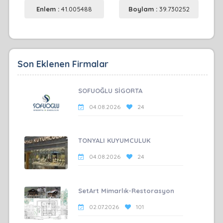
Enlem :
41.005488
Boylam :
39.730252
Son Eklenen Firmalar
SOFUOĞLU SİGORTA
04.08.2026
24
TONYALI KUYUMCULUK
04.08.2026
24
SetArt Mimarlık-Restorasyon
02.07.2026
101