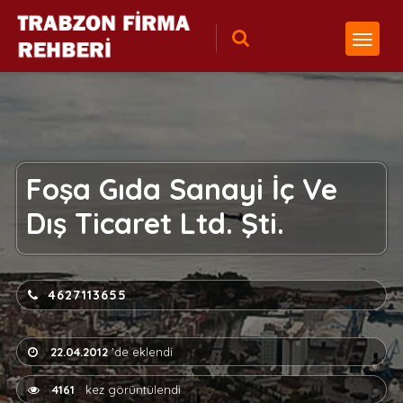
Foşa Gıda Sanayi İç Ve
Dış Ticaret Ltd. Şti.
4627113655
22.04.2012
'de eklendi
4161
kez görüntülendi