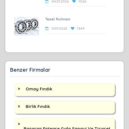
04.01.2026
1026
Tezel Rulman
03.11.2025
1349
Benzer Firmalar
Omay Fındık
Birlik Fındık
Başaran Entegre Gıda Sanayi Ve Ticaret