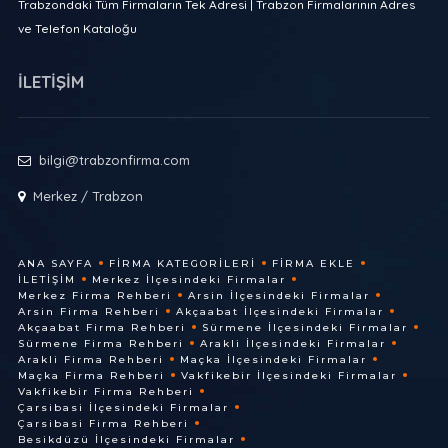
Trabzondaki Tüm Firmaların Tek Adresi | Trabzon Firmalarının Adres
ve Telefon Kataloğu
İLETİŞİM
bilgi@trabzonfirma.com
Merkez / Trabzon
ANA SAYFA
FIRMA KATEGORILERI
FIRMA EKLE
İLETIŞIM
Merkez İlçesindeki Firmalar
Merkez Firma Rehberi
Arsin İlçesindeki Firmalar
Arsin Firma Rehberi
Akçaabat İlçesindeki Firmalar
Akçaabat Firma Rehberi
Sürmene İlçesindeki Firmalar
Sürmene Firma Rehberi
Arakli İlçesindeki Firmalar
Arakli Firma Rehberi
Maçka İlçesindeki Firmalar
Maçka Firma Rehberi
Vakfikebir İlçesindeki Firmalar
Vakfikebir Firma Rehberi
Çarsibasi İlçesindeki Firmalar
Çarsibasi Firma Rehberi
Besikdüzü İlçesindeki Firmalar