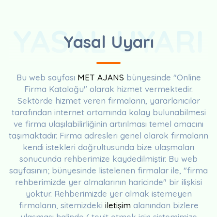
YASAL UYARI
Yasal Uyarı
Bu web sayfası
MET AJANS
bünyesinde "Online
Firma Kataloğu" olarak hizmet vermektedir.
Sektörde hizmet veren firmaların, yararlanıcılar
tarafından internet ortamında kolay bulunabilmesi
ve firma ulaşılabilirliğinin artırılması temel amacını
taşımaktadır. Firma adresleri genel olarak firmaların
kendi istekleri doğrultusunda bize ulaşmaları
sonucunda rehberimize kaydedilmiştir. Bu web
sayfasının; bünyesinde listelenen firmalar ile, "firma
rehberimizde yer almalarının haricinde" bir ilişkisi
yoktur. Rehberimizde yer almak istemeyen
firmaların, sitemizdeki
iletişim
alanından bizlere
ulaşması halinde ( teyit etmek için sistemimize