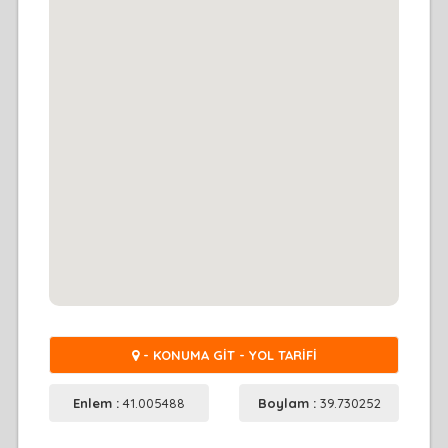
- KONUMA GİT - YOL TARİFİ
Enlem :
41.005488
Boylam :
39.730252