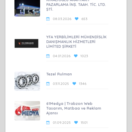
PAZARLAMA İNŞ. TAAH. TİC. LTD.
ŞTİ.
08.03.2026
653
YFA YERBİLİMLERİ MÜHENDİSLİK
DANIŞMANLIK HİZMETLERİ
LİMİTED ŞİRKETİ
04.01.2026
1023
Tezel Rulman
03.11.2025
1346
61Medya | Trabzon Web
Tasarım, Matbaa ve Reklam
Ajansı
01.09.2025
1501