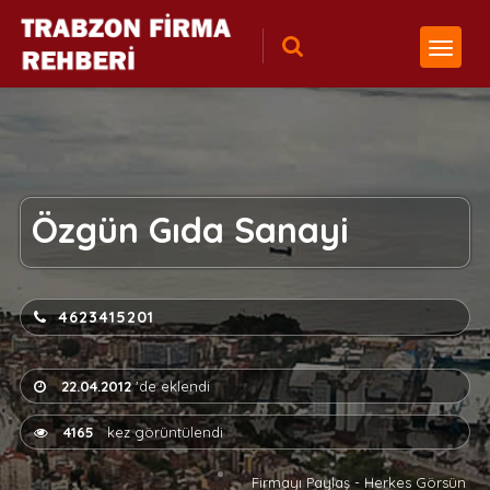
Özgün Gıda Sanayi
4623415201
22.04.2012
'de eklendi
4165
kez görüntülendi
Firmayı Paylaş - Herkes Görsün