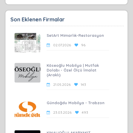
Son Eklenen Firmalar
SetArt Mimarlık-Restorasyon
02.07.2026
96
Köseoğlu Mobilya | Mutfak
Dolabı - Özel Ölçü İmalat
(Araklı)
21.05.2026
143
Gündoğdu Mobilya - Trabzon
23.03.2026
493
KINALIOĞLU AKARYAKIT