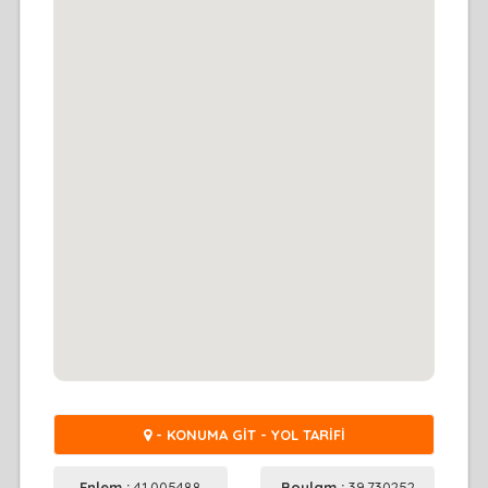
- KONUMA GİT - YOL TARİFİ
Enlem :
41.005488
Boylam :
39.730252