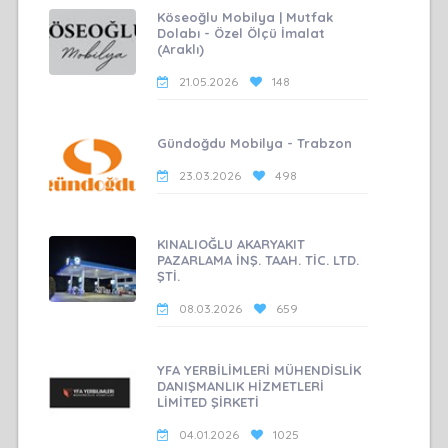
Köseoğlu Mobilya | Mutfak
Dolabı - Özel Ölçü İmalat
(Araklı)
21.05.2026
148
Gündoğdu Mobilya - Trabzon
23.03.2026
498
KINALIOĞLU AKARYAKIT
PAZARLAMA İNŞ. TAAH. TİC. LTD.
ŞTİ.
08.03.2026
659
YFA YERBİLİMLERİ MÜHENDİSLİK
DANIŞMANLIK HİZMETLERİ
LİMİTED ŞİRKETİ
04.01.2026
1025