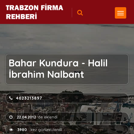
Bahar Kundura - Halil
İbrahim Nalbant
4623213897
22.04.2012
'de eklendi
3980
kez görüntülendi