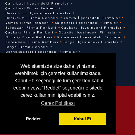
Çarsibasi İlçesindeki Firmalar
Çarsibasi Firma Rehberi
Besikdüzü İlçesindeki Firmalar
Besikdüzü Firma Rehberi
Yomra İlçesindeki Firmalar
Yomra Firma Rehberi
Salpazari İlçesindeki Firmalar
Salpazari Firma Rehberi
Çaykara İlçesindeki Firmalar
Çaykara Firma Rehberi
Düzköy İlçesindeki Firmalar
Düzköy Firma Rehberi
Köprübasi İlçesindeki Firmalar
Köprübasi Firma Rehberi
Tonya İlçesindeki Firmalar
Tonya Firma Rehberi
Dernekpazari İlçesindeki Firmalar
Dernekpazari Firma Rehberi
Hayrat İlçesindeki Firmalar
Hayrat Firma Rehberi
Web sitemizde size daha iyi hizmet
Of İlçesindeki Firmalar
Of Firma Rehberi
verebilmek için çerezler kullanılmaktadır.
"Kabul Et" seçeneği ile tüm çerezleri kabul
edebilir veya "Reddet" seçeneği ile sitede
çerez kullanımını iptal edebilirsiniz.
Çerez Politikası
© @ 2016. Her Hakkı Saklıdır.
Reddet
Kabul Et