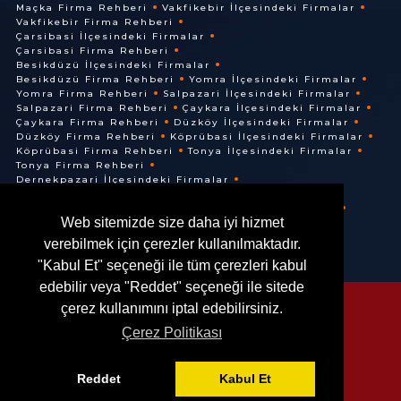
Maçka Firma Rehberi
Vakfikebir İlçesindeki Firmalar
Vakfikebir Firma Rehberi
Çarsibasi İlçesindeki Firmalar
Çarsibasi Firma Rehberi
Besikdüzü İlçesindeki Firmalar
Besikdüzü Firma Rehberi
Yomra İlçesindeki Firmalar
Yomra Firma Rehberi
Salpazari İlçesindeki Firmalar
Salpazari Firma Rehberi
Çaykara İlçesindeki Firmalar
Çaykara Firma Rehberi
Düzköy İlçesindeki Firmalar
Düzköy Firma Rehberi
Köprübasi İlçesindeki Firmalar
Köprübasi Firma Rehberi
Tonya İlçesindeki Firmalar
Tonya Firma Rehberi
Dernekpazari İlçesindeki Firmalar
Dernekpazari Firma Rehberi
Hayrat İlçesindeki Firmalar
Hayrat Firma Rehberi
Web sitemizde size daha iyi hizmet
Of İlçesindeki Firmalar
Of Firma Rehberi
verebilmek için çerezler kullanılmaktadır.
"Kabul Et" seçeneği ile tüm çerezleri kabul
edebilir veya "Reddet" seçeneği ile sitede
çerez kullanımını iptal edebilirsiniz.
Çerez Politikası
© @ 2016. Her Hakkı Saklıdır.
Reddet
Kabul Et