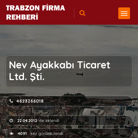
Nev Ayakkabı Ticaret
Ltd. Şti.
4623266018
22.04.2012
'de eklendi
4091
kez görüntülendi