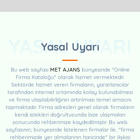
YASAL UYARI
Yasal Uyarı
Bu web sayfası
MET AJANS
bünyesinde "Online
Firma Kataloğu" olarak hizmet vermektedir.
Sektörde hizmet veren firmaların, yararlanıcılar
tarafından internet ortamında kolay bulunabilmesi
ve firma ulaşılabilirliğinin artırılması temel amacını
taşımaktadır. Firma adresleri genel olarak firmaların
kendi istekleri doğrultusunda bize ulaşmaları
sonucunda rehberimize kaydedilmiştir. Bu web
sayfasının; bünyesinde listelenen firmalar ile, "firma
rehberimizde yer almalarının haricinde" bir ilişkisi