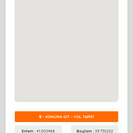
- KONUMA GİT - YOL TARİFİ
Enlem :
41.005488
Boylam :
39.730252