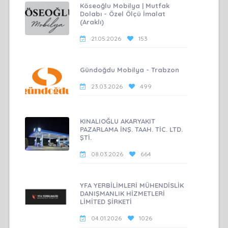
Köseoğlu Mobilya | Mutfak
Dolabı - Özel Ölçü İmalat
(Araklı)
21.05.2026
153
Gündoğdu Mobilya - Trabzon
23.03.2026
499
KINALIOĞLU AKARYAKIT
PAZARLAMA İNŞ. TAAH. TİC. LTD.
ŞTİ.
08.03.2026
664
YFA YERBİLİMLERİ MÜHENDİSLİK
DANIŞMANLIK HİZMETLERİ
LİMİTED ŞİRKETİ
04.01.2026
1026