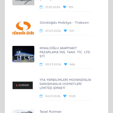
21.05.2026
155
Gündoğdu Mobilya - Trabzon
23.03.2026
501
KINALIOĞLU AKARYAKIT
PAZARLAMA İNŞ. TAAH. TİC. LTD.
ŞTİ.
08.03.2026
666
YFA YERBİLİMLERİ MÜHENDİSLİK
DANIŞMANLIK HİZMETLERİ
LİMİTED ŞİRKETİ
04.01.2026
1028
Tezel Rulman