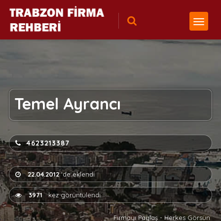
Temel Ayrancı
4623213387
22.04.2012
'de eklendi
3971
kez görüntülendi
Firmayı Paylaş - Herkes Görsün