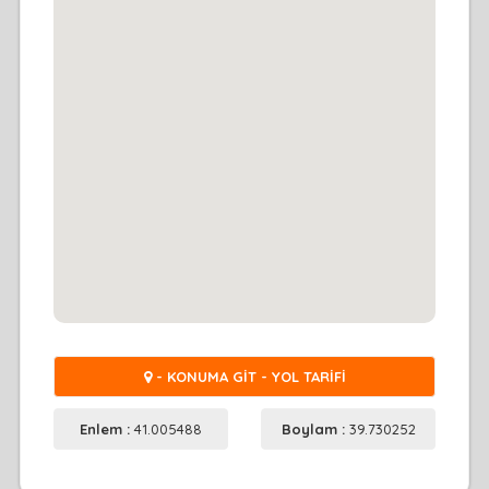
- KONUMA GİT - YOL TARİFİ
Enlem :
41.005488
Boylam :
39.730252