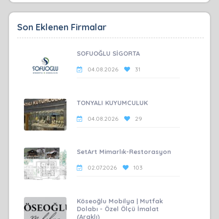
Son Eklenen Firmalar
SOFUOĞLU SİGORTA
04.08.2026
31
TONYALI KUYUMCULUK
04.08.2026
29
SetArt Mimarlık-Restorasyon
02.07.2026
103
Köseoğlu Mobilya | Mutfak
Dolabı - Özel Ölçü İmalat
(Araklı)