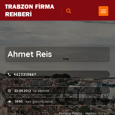
Ahmet Reis
4623213867
22.04.2012
'de eklendi
3993
kez görüntülendi
Firmayı Paylaş - Herkes Görsün