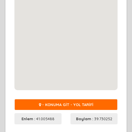
- KONUMA GİT - YOL TARİFİ
Enlem :
41.005488
Boylam :
39.730252