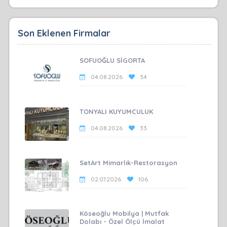
Son Eklenen Firmalar
SOFUOĞLU SİGORTA
04.08.2026
34
TONYALI KUYUMCULUK
04.08.2026
33
SetArt Mimarlık-Restorasyon
02.07.2026
106
Köseoğlu Mobilya | Mutfak
Dolabı - Özel Ölçü İmalat