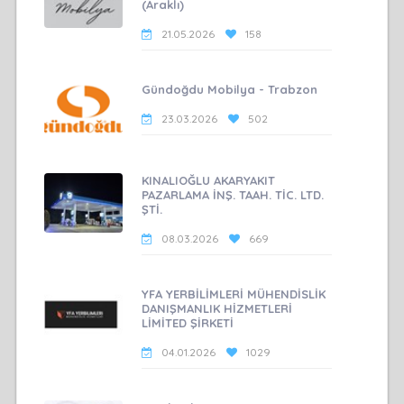
(Araklı)
21.05.2026
158
Gündoğdu Mobilya - Trabzon
23.03.2026
502
KINALIOĞLU AKARYAKIT
PAZARLAMA İNŞ. TAAH. TİC. LTD.
ŞTİ.
08.03.2026
669
YFA YERBİLİMLERİ MÜHENDİSLİK
DANIŞMANLIK HİZMETLERİ
LİMİTED ŞİRKETİ
04.01.2026
1029