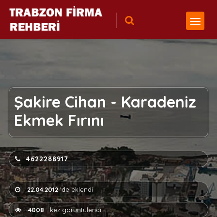
Şakire Cihan - Karadeniz
Ekmek Fırını
4622288917
22.04.2012
'de eklendi
4008
kez görüntülendi