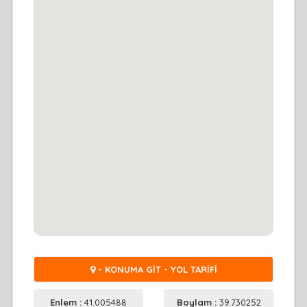
- KONUMA GİT - YOL TARİFİ
Enlem :
41.005488
Boylam :
39.730252