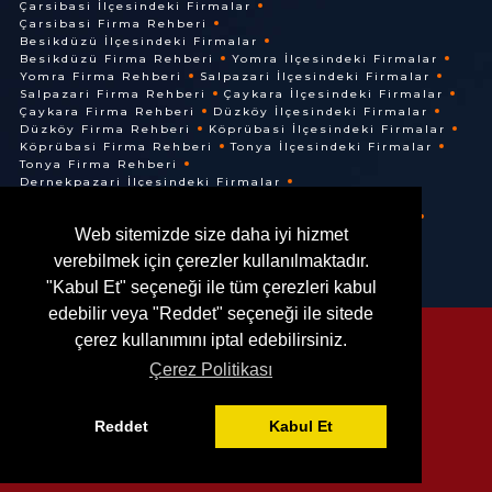
Çarsibasi İlçesindeki Firmalar
Çarsibasi Firma Rehberi
Besikdüzü İlçesindeki Firmalar
Besikdüzü Firma Rehberi
Yomra İlçesindeki Firmalar
Yomra Firma Rehberi
Salpazari İlçesindeki Firmalar
Salpazari Firma Rehberi
Çaykara İlçesindeki Firmalar
Çaykara Firma Rehberi
Düzköy İlçesindeki Firmalar
Düzköy Firma Rehberi
Köprübasi İlçesindeki Firmalar
Köprübasi Firma Rehberi
Tonya İlçesindeki Firmalar
Tonya Firma Rehberi
Dernekpazari İlçesindeki Firmalar
Dernekpazari Firma Rehberi
Hayrat İlçesindeki Firmalar
Hayrat Firma Rehberi
Web sitemizde size daha iyi hizmet
Of İlçesindeki Firmalar
Of Firma Rehberi
verebilmek için çerezler kullanılmaktadır.
"Kabul Et" seçeneği ile tüm çerezleri kabul
edebilir veya "Reddet" seçeneği ile sitede
çerez kullanımını iptal edebilirsiniz.
Çerez Politikası
© @ 2016. Her Hakkı Saklıdır.
Reddet
Kabul Et