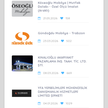
Köseoğlu Mobilya | Mutfak
Dolabı - Özel Ölçü İmalat
(Araklı)
21.05.2026
158
Gündoğdu Mobilya - Trabzon
23.03.2026
502
KINALIOĞLU AKARYAKIT
PAZARLAMA İNŞ. TAAH. TİC. LTD.
ŞTİ.
08.03.2026
669
YFA YERBİLİMLERİ MÜHENDİSLİK
DANIŞMANLIK HİZMETLERİ
LİMİTED ŞİRKETİ
04.01.2026
1029