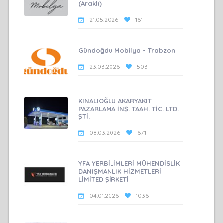
(Araklı)
21.05.2026
161
Gündoğdu Mobilya - Trabzon
23.03.2026
503
KINALIOĞLU AKARYAKIT
PAZARLAMA İNŞ. TAAH. TİC. LTD.
ŞTİ.
08.03.2026
671
YFA YERBİLİMLERİ MÜHENDİSLİK
DANIŞMANLIK HİZMETLERİ
LİMİTED ŞİRKETİ
04.01.2026
1036