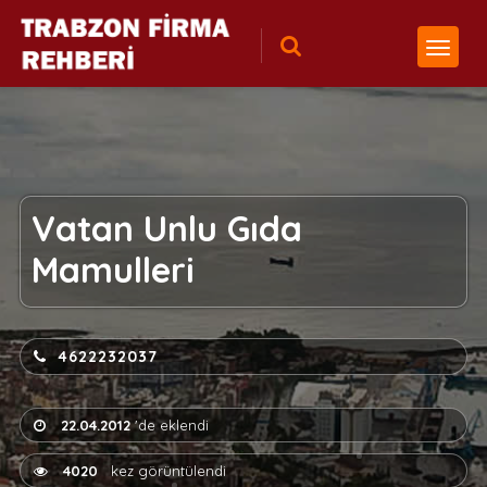
Vatan Unlu Gıda
Mamulleri
4622232037
22.04.2012
'de eklendi
4020
kez görüntülendi