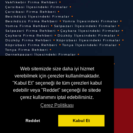
Vakfikebir Firma Rehberi
Çarsibasi İlçesindeki Firmalar
Çarsibasi Firma Rehberi
Besikdüzü İlçesindeki Firmalar
Besikdüzü Firma Rehberi
Yomra İlçesindeki Firmalar
Yomra Firma Rehberi
Salpazari İlçesindeki Firmalar
Salpazari Firma Rehberi
Çaykara İlçesindeki Firmalar
Çaykara Firma Rehberi
Düzköy İlçesindeki Firmalar
Düzköy Firma Rehberi
Köprübasi İlçesindeki Firmalar
Köprübasi Firma Rehberi
Tonya İlçesindeki Firmalar
Tonya Firma Rehberi
Dernekpazari İlçesindeki Firmalar
Dernekpazari Firma Rehberi
Hayrat İlçesindeki Firmalar
Hayrat Firma Rehberi
Web sitemizde size daha iyi hizmet
Of İlçesindeki Firmalar
Of Firma Rehberi
verebilmek için çerezler kullanılmaktadır.
"Kabul Et" seçeneği ile tüm çerezleri kabul
edebilir veya "Reddet" seçeneği ile sitede
çerez kullanımını iptal edebilirsiniz.
Çerez Politikası
© @ 2016. Her Hakkı Saklıdır.
Reddet
Kabul Et