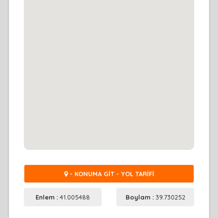
- KONUMA GİT - YOL TARİFİ
Enlem :
41.005488
Boylam :
39.730252