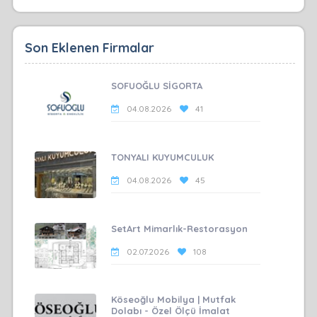
Son Eklenen Firmalar
SOFUOĞLU SİGORTA
04.08.2026
41
TONYALI KUYUMCULUK
04.08.2026
45
SetArt Mimarlık-Restorasyon
02.07.2026
108
Köseoğlu Mobilya | Mutfak
Dolabı - Özel Ölçü İmalat