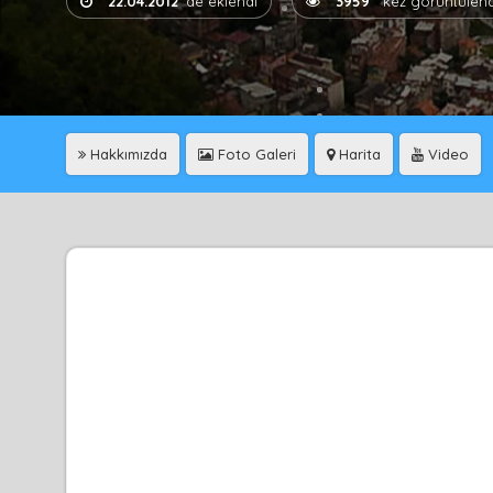
22.04.2012
'de eklendi
3959
kez görüntülend
Hakkımızda
Foto Galeri
Harita
Video