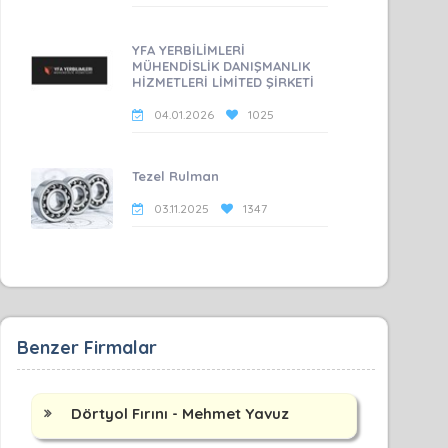
YFA YERBİLİMLERİ
MÜHENDİSLİK DANIŞMANLIK
HİZMETLERİ LİMİTED ŞİRKETİ
04.01.2026
1025
Tezel Rulman
03.11.2025
1347
Benzer Firmalar
Dörtyol Fırını - Mehmet Yavuz