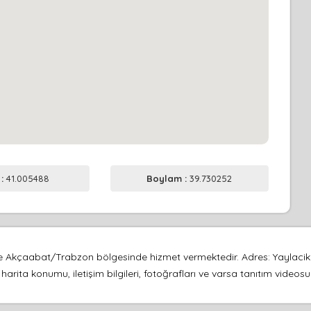
 :
41.005488
Boylam :
39.730252
inde Akçaabat/Trabzon bölgesinde hizmet vermektedir. Adres: Yaylac
arita konumu, iletişim bilgileri, fotoğrafları ve varsa tanıtım video