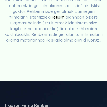
rehberimizde yer almalarının haricinde" bir ilişkisi
yoktur. Rehberimizde yer almak istemeyen
firmaların, sitemizdeki
iletişim
alanından bizlere
ulaşması halinde ( teyit etmek için sistemimize
kayıtlı firma aranacaktır ) firmaları rehberden
kaldırılacaktır. Rehberimizde yer alan tüm firmaların
arama motorlarında ilk sırada olmalarını diliyoruz...
Trabzon Firma Rehberi