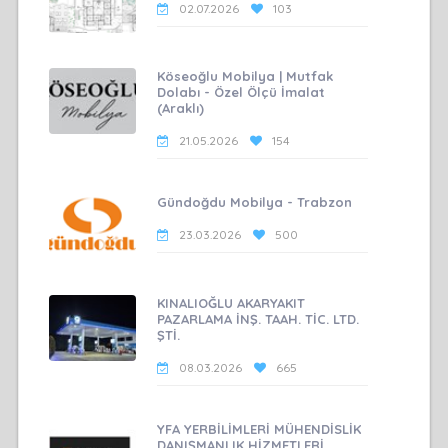
02.07.2026
103
Köseoğlu Mobilya | Mutfak
Dolabı - Özel Ölçü İmalat
(Araklı)
21.05.2026
154
Gündoğdu Mobilya - Trabzon
23.03.2026
500
KINALIOĞLU AKARYAKIT
PAZARLAMA İNŞ. TAAH. TİC. LTD.
ŞTİ.
08.03.2026
665
YFA YERBİLİMLERİ MÜHENDİSLİK
DANIŞMANLIK HİZMETLERİ