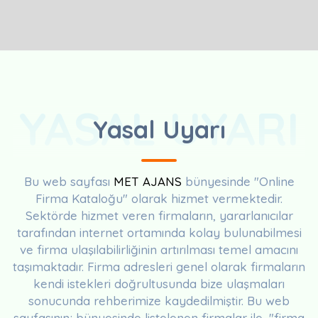
YASAL UYARI
Yasal Uyarı
Bu web sayfası
MET AJANS
bünyesinde "Online
Firma Kataloğu" olarak hizmet vermektedir.
Sektörde hizmet veren firmaların, yararlanıcılar
tarafından internet ortamında kolay bulunabilmesi
ve firma ulaşılabilirliğinin artırılması temel amacını
taşımaktadır. Firma adresleri genel olarak firmaların
kendi istekleri doğrultusunda bize ulaşmaları
sonucunda rehberimize kaydedilmiştir. Bu web
sayfasının; bünyesinde listelenen firmalar ile, "firma