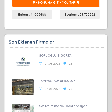
- KONUMA GİT - YOL TARİFİ
Enlem :
41.005488
Boylam :
39.730252
Son Eklenen Firmalar
SOFUOĞLU SİGORTA
04.08.2026
28
TONYALI KUYUMCULUK
04.08.2026
27
SetArt Mimarlık-Restorasyon