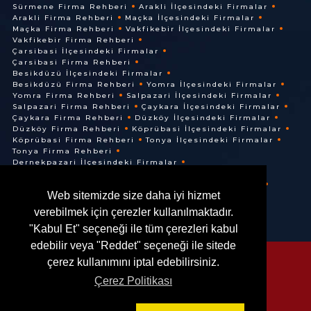
Sürmene Firma Rehberi
Arakli İlçesindeki Firmalar
Arakli Firma Rehberi
Maçka İlçesindeki Firmalar
Maçka Firma Rehberi
Vakfikebir İlçesindeki Firmalar
Vakfikebir Firma Rehberi
Çarsibasi İlçesindeki Firmalar
Çarsibasi Firma Rehberi
Besikdüzü İlçesindeki Firmalar
Besikdüzü Firma Rehberi
Yomra İlçesindeki Firmalar
Yomra Firma Rehberi
Salpazari İlçesindeki Firmalar
Salpazari Firma Rehberi
Çaykara İlçesindeki Firmalar
Çaykara Firma Rehberi
Düzköy İlçesindeki Firmalar
Düzköy Firma Rehberi
Köprübasi İlçesindeki Firmalar
Köprübasi Firma Rehberi
Tonya İlçesindeki Firmalar
Tonya Firma Rehberi
Dernekpazari İlçesindeki Firmalar
Dernekpazari Firma Rehberi
Hayrat İlçesindeki Firmalar
Hayrat Firma Rehberi
Web sitemizde size daha iyi hizmet
Of İlçesindeki Firmalar
Of Firma Rehberi
verebilmek için çerezler kullanılmaktadır.
"Kabul Et" seçeneği ile tüm çerezleri kabul
edebilir veya "Reddet" seçeneği ile sitede
çerez kullanımını iptal edebilirsiniz.
Çerez Politikası