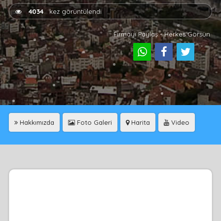
4034
kez görüntülendi
Firmayı Paylaş - Herkes Görsün
Hakkımızda
Foto Galeri
Harita
Video