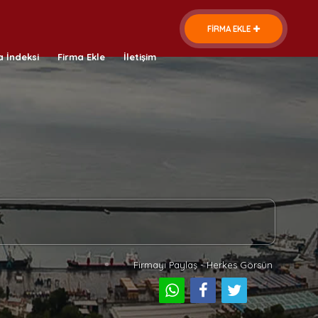
FİRMA EKLE
a İndeksi
Firma Ekle
İletişim
Firmayı Paylaş - Herkes Görsün