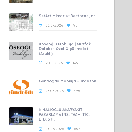
SetArt Mimarlık-Restorasyon
02.07.2026
98
Köseoğlu Mobilya | Mutfak
Dolabı - Özel Ölçü İmalat
(Araklı)
21.05.2026
145
Gündoğdu Mobilya - Trabzon
23.03.2026
495
KINALIOĞLU AKARYAKIT
PAZARLAMA İNŞ. TAAH. TİC.
LTD. ŞTİ.
08.03.2026
657