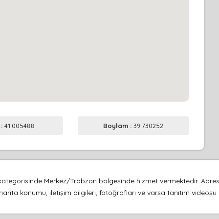
 :
41.005488
Boylam :
39.730252
ii kategorisinde Merkez/Trabzon bölgesinde hizmet vermektedir. Adr
harita konumu, iletişim bilgileri, fotoğrafları ve varsa tanıtım video