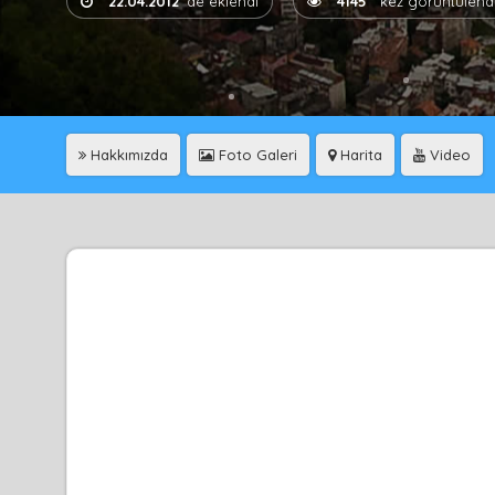
22.04.2012
'de eklendi
4145
kez görüntülend
Hakkımızda
Foto Galeri
Harita
Video