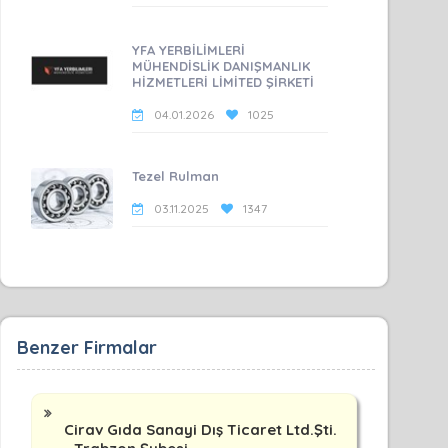
YFA YERBİLİMLERİ
MÜHENDİSLİK DANIŞMANLIK
HİZMETLERİ LİMİTED ŞİRKETİ
04.01.2026
1025
Tezel Rulman
03.11.2025
1347
Benzer Firmalar
Cirav Gıda Sanayi Dış Ticaret Ltd.Şti.