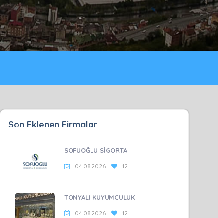
Son Eklenen Firmalar
SOFUOĞLU SİGORTA
04.08.2026
12
TONYALI KUYUMCULUK
04.08.2026
12