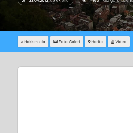
22.04.2012
'de eklendi
4160
kez görüntülend
Hakkımızda
Foto Galeri
Harita
Video