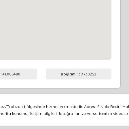
 :
41.005488
Boylam :
39.730252
z/Trabzon bölgesinde hizmet vermektedir. Adres: 2 Nolu Besirli Maha
harita konumu, iletişim bilgileri, fotoğrafları ve varsa tanıtım video