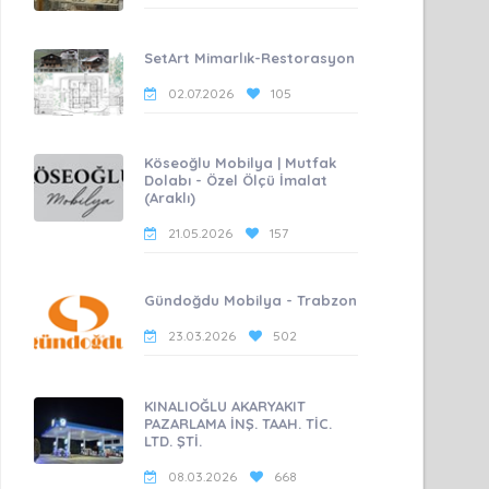
SetArt Mimarlık-Restorasyon
02.07.2026
105
Köseoğlu Mobilya | Mutfak
Dolabı - Özel Ölçü İmalat
(Araklı)
21.05.2026
157
Gündoğdu Mobilya - Trabzon
23.03.2026
502
KINALIOĞLU AKARYAKIT
PAZARLAMA İNŞ. TAAH. TİC.
LTD. ŞTİ.
08.03.2026
668