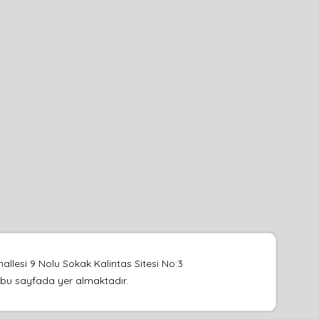
llesi 9 Nolu Sokak Kalintas Sitesi No:3
su bu sayfada yer almaktadır.