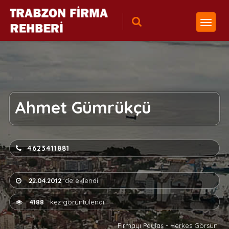
Ahmet Gümrükçü
4623411881
22.04.2012
'de eklendi
4188
kez görüntülendi
Firmayı Paylaş - Herkes Görsün