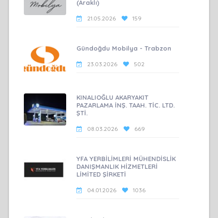
(Araklı)
21.05.2026
159
Gündoğdu Mobilya - Trabzon
23.03.2026
502
KINALIOĞLU AKARYAKIT
PAZARLAMA İNŞ. TAAH. TİC. LTD.
ŞTİ.
08.03.2026
669
YFA YERBİLİMLERİ MÜHENDİSLİK
DANIŞMANLIK HİZMETLERİ
LİMİTED ŞİRKETİ
04.01.2026
1036