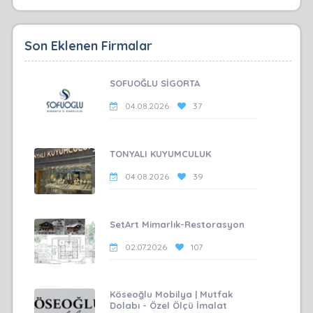
Son Eklenen Firmalar
SOFUOĞLU SİGORTA
04.08.2026
37
TONYALI KUYUMCULUK
04.08.2026
39
SetArt Mimarlık-Restorasyon
02.07.2026
107
Köseoğlu Mobilya | Mutfak
Dolabı - Özel Ölçü İmalat