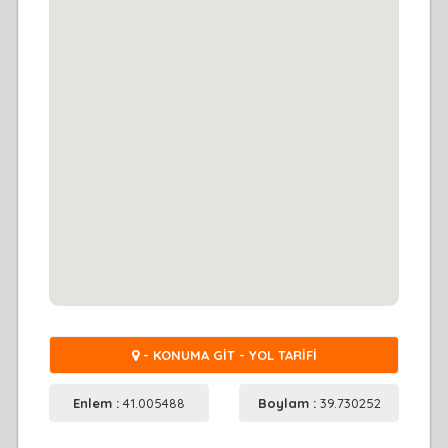
- KONUMA GİT - YOL TARİFİ
Enlem :
41.005488
Boylam :
39.730252