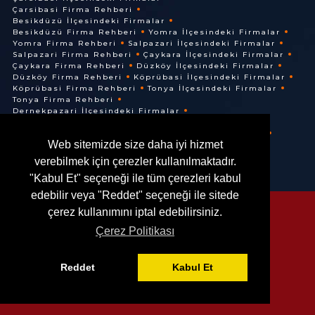
Çarsibasi Firma Rehberi
Besikdüzü İlçesindeki Firmalar
Besikdüzü Firma Rehberi
Yomra İlçesindeki Firmalar
Yomra Firma Rehberi
Salpazari İlçesindeki Firmalar
Salpazari Firma Rehberi
Çaykara İlçesindeki Firmalar
Çaykara Firma Rehberi
Düzköy İlçesindeki Firmalar
Düzköy Firma Rehberi
Köprübasi İlçesindeki Firmalar
Köprübasi Firma Rehberi
Tonya İlçesindeki Firmalar
Tonya Firma Rehberi
Dernekpazari İlçesindeki Firmalar
Dernekpazari Firma Rehberi
Hayrat İlçesindeki Firmalar
Hayrat Firma Rehberi
Web sitemizde size daha iyi hizmet
Of İlçesindeki Firmalar
Of Firma Rehberi
verebilmek için çerezler kullanılmaktadır.
"Kabul Et" seçeneği ile tüm çerezleri kabul
edebilir veya "Reddet" seçeneği ile sitede
çerez kullanımını iptal edebilirsiniz.
Çerez Politikası
© @ 2016. Her Hakkı Saklıdır.
Reddet
Kabul Et