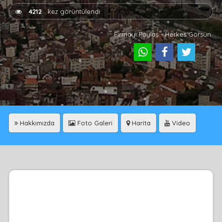
4212
kez görüntülendi
Firmayı Paylaş - Herkes Görsün
Hakkımızda
Foto Galeri
Harita
Video