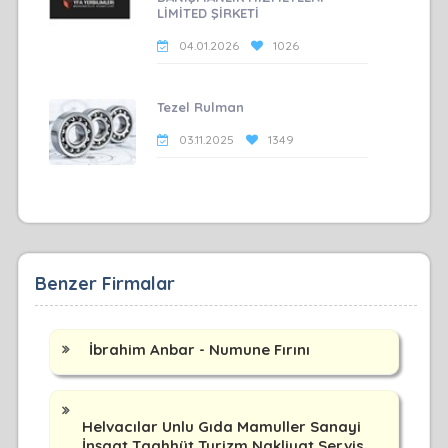
LİMİTED ŞİRKETİ
04.01.2026
1026
Tezel Rulman
03.11.2025
1349
Benzer Firmalar
İbrahim Anbar - Numune Fırını
Helvacılar Unlu Gıda Mamuller Sanayi
İnşaat Taahhüt Turizm Nakliyat Servis