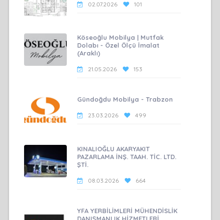
02.07.2026
101
Köseoğlu Mobilya | Mutfak
Dolabı - Özel Ölçü İmalat
(Araklı)
21.05.2026
153
Gündoğdu Mobilya - Trabzon
23.03.2026
499
KINALIOĞLU AKARYAKIT
PAZARLAMA İNŞ. TAAH. TİC. LTD.
ŞTİ.
08.03.2026
664
YFA YERBİLİMLERİ MÜHENDİSLİK
DANIŞMANLIK HİZMETLERİ