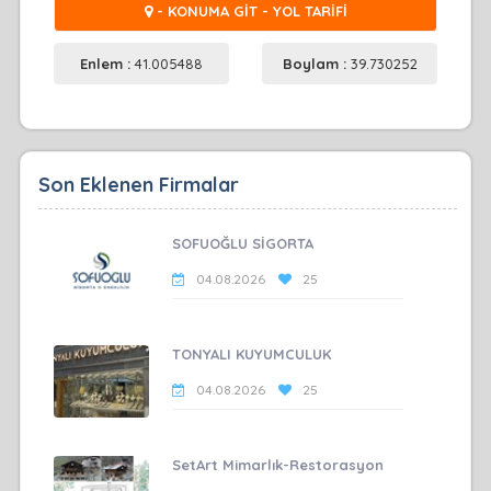
- KONUMA GİT - YOL TARİFİ
Enlem :
41.005488
Boylam :
39.730252
Son Eklenen Firmalar
SOFUOĞLU SİGORTA
04.08.2026
25
TONYALI KUYUMCULUK
04.08.2026
25
SetArt Mimarlık-Restorasyon