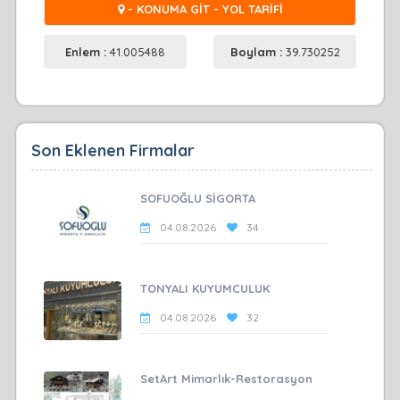
- KONUMA GİT - YOL TARİFİ
Enlem :
41.005488
Boylam :
39.730252
Son Eklenen Firmalar
SOFUOĞLU SİGORTA
04.08.2026
34
TONYALI KUYUMCULUK
04.08.2026
32
SetArt Mimarlık-Restorasyon