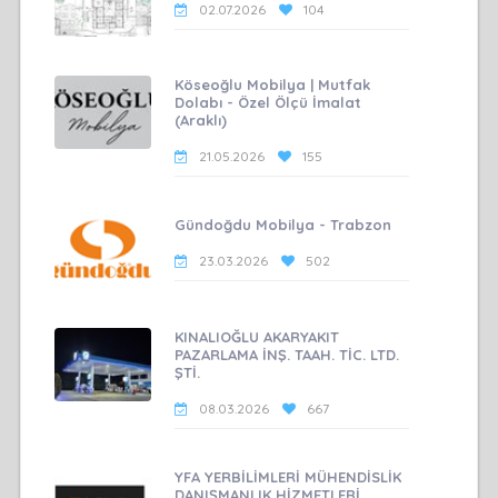
02.07.2026
104
Köseoğlu Mobilya | Mutfak
Dolabı - Özel Ölçü İmalat
(Araklı)
21.05.2026
155
Gündoğdu Mobilya - Trabzon
23.03.2026
502
KINALIOĞLU AKARYAKIT
PAZARLAMA İNŞ. TAAH. TİC. LTD.
ŞTİ.
08.03.2026
667
YFA YERBİLİMLERİ MÜHENDİSLİK
DANIŞMANLIK HİZMETLERİ