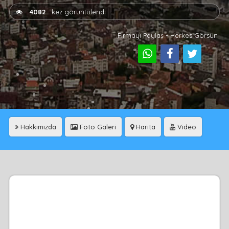
4082
kez görüntülendi
Firmayı Paylaş - Herkes Görsün
Hakkımızda
Foto Galeri
Harita
Video