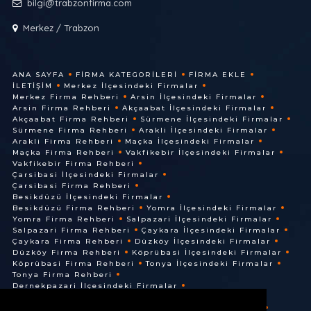
bilgi@trabzonfirma.com
Merkez / Trabzon
ANA SAYFA
FIRMA KATEGORILERI
FIRMA EKLE
İLETIŞIM
Merkez İlçesindeki Firmalar
Merkez Firma Rehberi
Arsin İlçesindeki Firmalar
Arsin Firma Rehberi
Akçaabat İlçesindeki Firmalar
Akçaabat Firma Rehberi
Sürmene İlçesindeki Firmalar
Sürmene Firma Rehberi
Arakli İlçesindeki Firmalar
Arakli Firma Rehberi
Maçka İlçesindeki Firmalar
Maçka Firma Rehberi
Vakfikebir İlçesindeki Firmalar
Vakfikebir Firma Rehberi
Çarsibasi İlçesindeki Firmalar
Çarsibasi Firma Rehberi
Besikdüzü İlçesindeki Firmalar
Besikdüzü Firma Rehberi
Yomra İlçesindeki Firmalar
Yomra Firma Rehberi
Salpazari İlçesindeki Firmalar
Salpazari Firma Rehberi
Çaykara İlçesindeki Firmalar
Çaykara Firma Rehberi
Düzköy İlçesindeki Firmalar
Düzköy Firma Rehberi
Köprübasi İlçesindeki Firmalar
Köprübasi Firma Rehberi
Tonya İlçesindeki Firmalar
Tonya Firma Rehberi
Dernekpazari İlçesindeki Firmalar
Dernekpazari Firma Rehberi
Hayrat İlçesindeki Firmalar
Hayrat Firma Rehberi