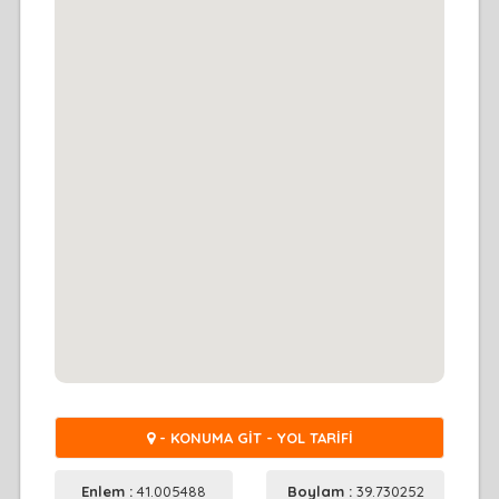
- KONUMA GİT - YOL TARİFİ
Enlem :
41.005488
Boylam :
39.730252