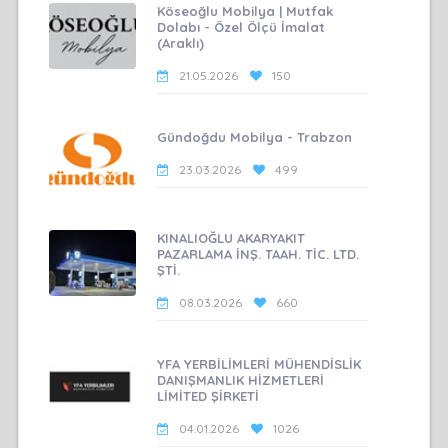
Köseoğlu Mobilya | Mutfak
Dolabı - Özel Ölçü İmalat
(Araklı)
21.05.2026
150
Gündoğdu Mobilya - Trabzon
23.03.2026
499
KINALIOĞLU AKARYAKIT
PAZARLAMA İNŞ. TAAH. TİC. LTD.
ŞTİ.
08.03.2026
660
YFA YERBİLİMLERİ MÜHENDİSLİK
DANIŞMANLIK HİZMETLERİ
LİMİTED ŞİRKETİ
04.01.2026
1026