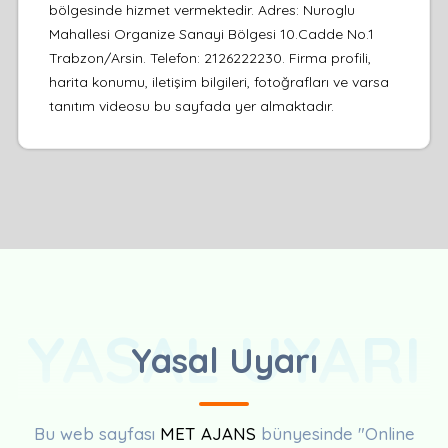
bölgesinde hizmet vermektedir. Adres: Nuroglu
Mahallesi Organize Sanayi Bölgesi 10.Cadde No.1
Trabzon/Arsin. Telefon: 2126222230. Firma profili,
harita konumu, iletişim bilgileri, fotoğrafları ve varsa
tanıtım videosu bu sayfada yer almaktadır.
YASAL UYARI
Yasal Uyarı
Bu web sayfası
MET AJANS
bünyesinde "Online