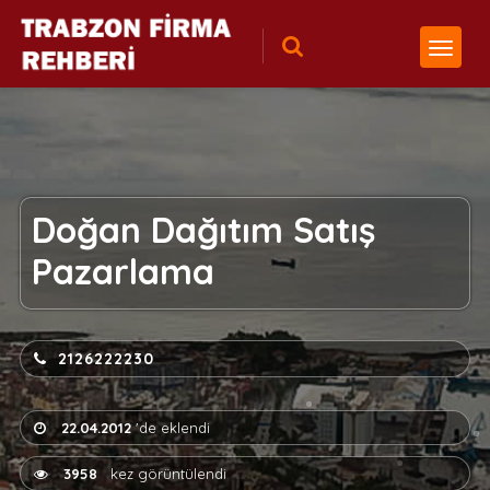
Doğan Dağıtım Satış
Pazarlama
2126222230
22.04.2012
'de eklendi
3958
kez görüntülendi