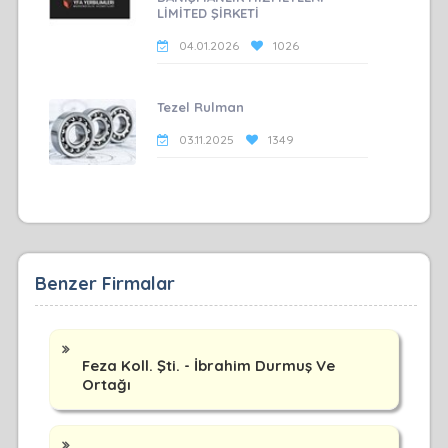
LİMİTED ŞİRKETİ
04.01.2026
1026
Tezel Rulman
03.11.2025
1349
Benzer Firmalar
Feza Koll. Şti. - İbrahim Durmuş Ve
Ortağı