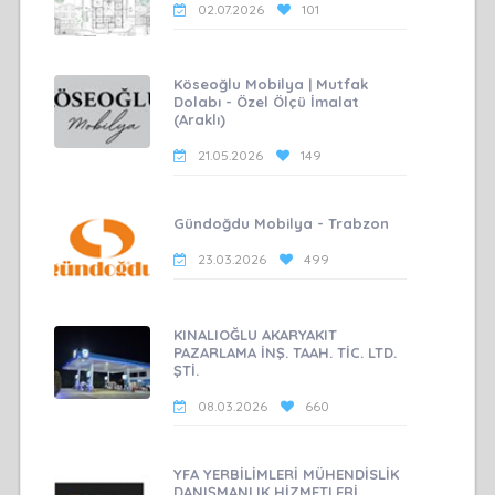
02.07.2026
101
Köseoğlu Mobilya | Mutfak
Dolabı - Özel Ölçü İmalat
(Araklı)
21.05.2026
149
Gündoğdu Mobilya - Trabzon
23.03.2026
499
KINALIOĞLU AKARYAKIT
PAZARLAMA İNŞ. TAAH. TİC. LTD.
ŞTİ.
08.03.2026
660
YFA YERBİLİMLERİ MÜHENDİSLİK
DANIŞMANLIK HİZMETLERİ