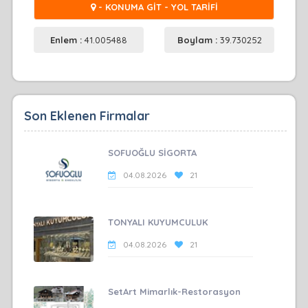
- KONUMA GİT - YOL TARİFİ
Enlem :
41.005488
Boylam :
39.730252
Son Eklenen Firmalar
SOFUOĞLU SİGORTA
04.08.2026
21
TONYALI KUYUMCULUK
04.08.2026
21
SetArt Mimarlık-Restorasyon