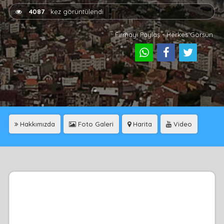
4087
kez görüntülendi
Firmayı Paylaş - Herkes Görsün
Hakkımızda
Foto Galeri
Harita
Video