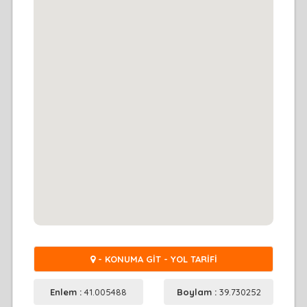
- KONUMA GİT - YOL TARİFİ
Enlem :
41.005488
Boylam :
39.730252