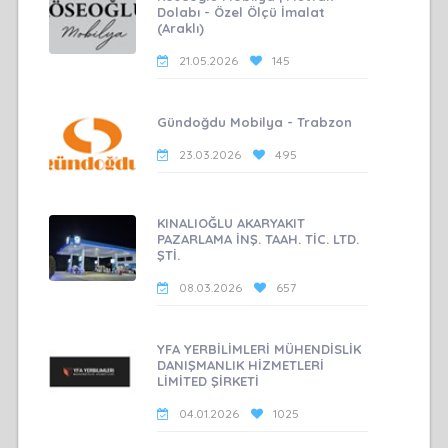
Dolabı - Özel Ölçü İmalat
(Araklı)
21.05.2026
145
Gündoğdu Mobilya - Trabzon
23.03.2026
495
KINALIOĞLU AKARYAKIT
PAZARLAMA İNŞ. TAAH. TİC. LTD.
ŞTİ.
08.03.2026
657
YFA YERBİLİMLERİ MÜHENDİSLİK
DANIŞMANLIK HİZMETLERİ
LİMİTED ŞİRKETİ
04.01.2026
1025