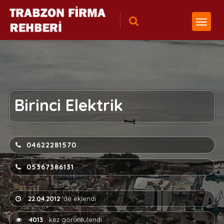
Birinci Elektrik
04622281570
05367386131
22.04.2012
'de eklendi
4013
kez görüntülendi