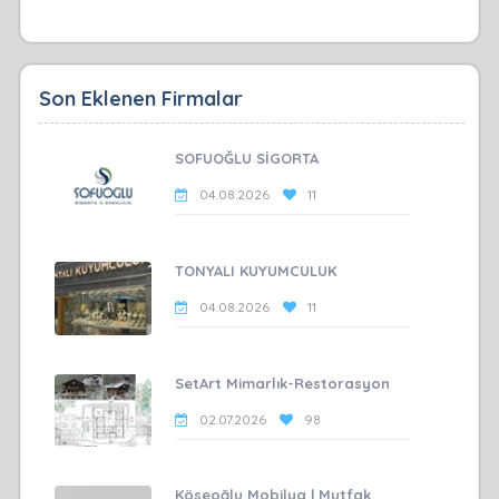
Son Eklenen Firmalar
SOFUOĞLU SİGORTA
04.08.2026
11
TONYALI KUYUMCULUK
04.08.2026
11
SetArt Mimarlık-Restorasyon
02.07.2026
98
Köseoğlu Mobilya | Mutfak