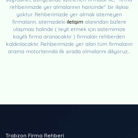
rehberimizde yer almalarının haricinde" bir ilişkisi
yoktur. Rehberimizde yer almak istemeyen
firmaların, sitemizdeki
iletişim
alanından bizlere
ulaşması halinde ( teyit etmek için sistemimize
kayıtlı firma aranacaktır ) firmaları rehberden
kaldırılacaktır. Rehberimizde yer alan tüm firmaların
arama motorlarında ilk sırada olmalarını diliyoruz...
Trabzon Firma Rehberi