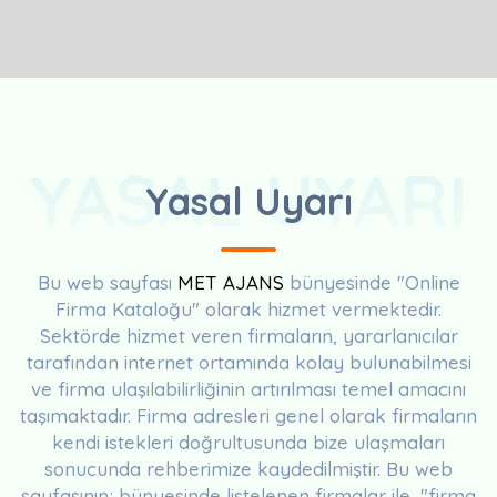
YASAL UYARI
Yasal Uyarı
Bu web sayfası
MET AJANS
bünyesinde "Online
Firma Kataloğu" olarak hizmet vermektedir.
Sektörde hizmet veren firmaların, yararlanıcılar
tarafından internet ortamında kolay bulunabilmesi
ve firma ulaşılabilirliğinin artırılması temel amacını
taşımaktadır. Firma adresleri genel olarak firmaların
kendi istekleri doğrultusunda bize ulaşmaları
sonucunda rehberimize kaydedilmiştir. Bu web
sayfasının; bünyesinde listelenen firmalar ile, "firma