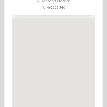
A Trabzon/Ortahisar
4623231140