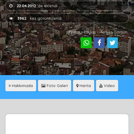
22.04.2012
'de eklendi
3962
kez görüntülendi
Firmayı Paylaş - Herkes Görsün
Hakkımızda
Foto Galeri
Harita
Video