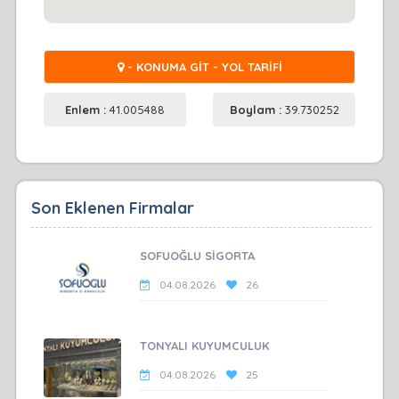
- KONUMA GİT - YOL TARİFİ
Enlem :
41.005488
Boylam :
39.730252
Son Eklenen Firmalar
SOFUOĞLU SİGORTA
04.08.2026
26
TONYALI KUYUMCULUK
04.08.2026
25