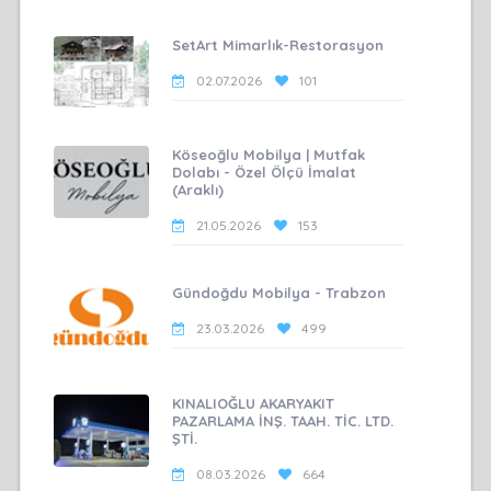
SetArt Mimarlık-Restorasyon
02.07.2026
101
Köseoğlu Mobilya | Mutfak
Dolabı - Özel Ölçü İmalat
(Araklı)
21.05.2026
153
Gündoğdu Mobilya - Trabzon
23.03.2026
499
KINALIOĞLU AKARYAKIT
PAZARLAMA İNŞ. TAAH. TİC. LTD.
ŞTİ.
08.03.2026
664