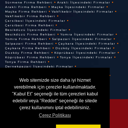
Sürmene Firma Rehberi
Arakli İlçesindeki Firmalar
Arakli Firma Rehberi
Maçka İlçesindeki Firmalar
Maçka Firma Rehberi
Vakfikebir İlçesindeki Firmalar
Vakfikebir Firma Rehberi
Çarsibasi İlçesindeki Firmalar
Çarsibasi Firma Rehberi
Besikdüzü İlçesindeki Firmalar
Besikdüzü Firma Rehberi
Yomra İlçesindeki Firmalar
Yomra Firma Rehberi
Salpazari İlçesindeki Firmalar
Salpazari Firma Rehberi
Çaykara İlçesindeki Firmalar
Çaykara Firma Rehberi
Düzköy İlçesindeki Firmalar
Düzköy Firma Rehberi
Köprübasi İlçesindeki Firmalar
Köprübasi Firma Rehberi
Tonya İlçesindeki Firmalar
Tonya Firma Rehberi
Dernekpazari İlçesindeki Firmalar
Dernekpazari Firma Rehberi
Hayrat İlçesindeki Firmalar
Hayrat Firma Rehberi
Web sitemizde size daha iyi hizmet
Of İlçesindeki Firmalar
Of Firma Rehberi
verebilmek için çerezler kullanılmaktadır.
"Kabul Et" seçeneği ile tüm çerezleri kabul
edebilir veya "Reddet" seçeneği ile sitede
çerez kullanımını iptal edebilirsiniz.
Çerez Politikası
© @ 2016. Her Hakkı Saklıdır.