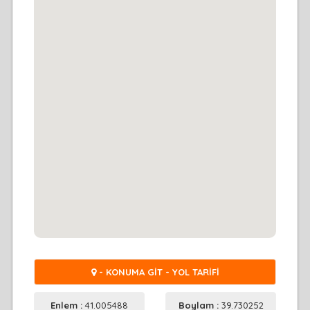
- KONUMA GİT - YOL TARİFİ
Enlem :
41.005488
Boylam :
39.730252