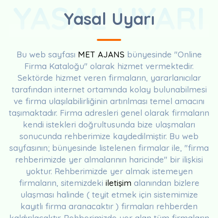
YASAL UYARI
Yasal Uyarı
Bu web sayfası
MET AJANS
bünyesinde "Online
Firma Kataloğu" olarak hizmet vermektedir.
Sektörde hizmet veren firmaların, yararlanıcılar
tarafından internet ortamında kolay bulunabilmesi
ve firma ulaşılabilirliğinin artırılması temel amacını
taşımaktadır. Firma adresleri genel olarak firmaların
kendi istekleri doğrultusunda bize ulaşmaları
sonucunda rehberimize kaydedilmiştir. Bu web
sayfasının; bünyesinde listelenen firmalar ile, "firma
rehberimizde yer almalarının haricinde" bir ilişkisi
yoktur. Rehberimizde yer almak istemeyen
firmaların, sitemizdeki
iletişim
alanından bizlere
ulaşması halinde ( teyit etmek için sistemimize
kayıtlı firma aranacaktır ) firmaları rehberden
kaldırılacaktır. Rehberimizde yer alan tüm firmaların