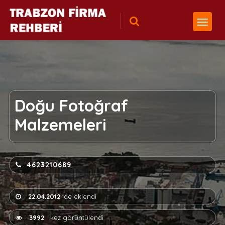
Doğu Fotoğraf
Malzemeleri
4623210689
22.04.2012
'de eklendi
3992
kez görüntülendi