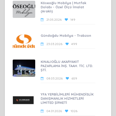
Köseoğlu Mobilya | Mutfak
Dolabı - Özel Ölçü İmalat
(Araklı)
21.05.2026
149
Gündoğdu Mobilya - Trabzon
23.03.2026
499
KINALIOĞLU AKARYAKIT
PAZARLAMA İNŞ. TAAH. TİC. LTD.
ŞTİ.
08.03.2026
659
YFA YERBİLİMLERİ MÜHENDİSLİK
DANIŞMANLIK HİZMETLERİ
LİMİTED ŞİRKETİ
04.01.2026
1026