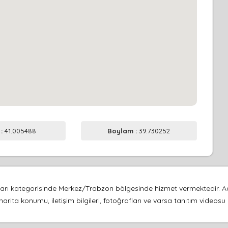
 :
41.005488
Boylam :
39.730252
kaları kategorisinde Merkez/Trabzon bölgesinde hizmet vermektedir.
harita konumu, iletişim bilgileri, fotoğrafları ve varsa tanıtım video