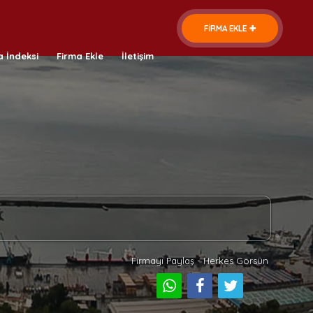
FİRMA EKLE
a İndeksi
Firma Ekle
İletişim
Firmayı Paylaş - Herkes Görsün