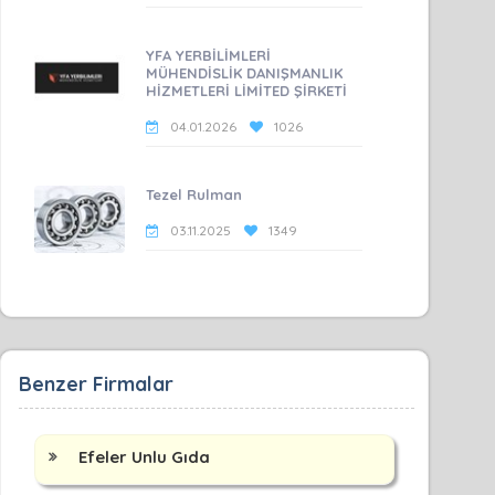
YFA YERBİLİMLERİ
MÜHENDİSLİK DANIŞMANLIK
HİZMETLERİ LİMİTED ŞİRKETİ
04.01.2026
1026
Tezel Rulman
03.11.2025
1349
Benzer Firmalar
Efeler Unlu Gıda