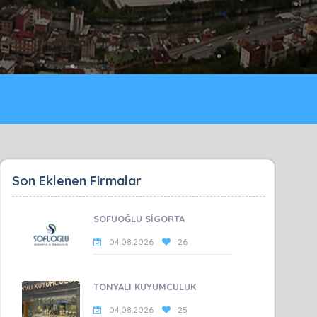
Son Eklenen Firmalar
SOFUOĞLU SİGORTA
04.08.2026
26
TONYALI KUYUMCULUK
04.08.2026
25