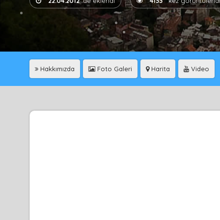
22.04.2012
'de eklendi
4133
kez görüntülend
Hakkımızda
Foto Galeri
Harita
Video