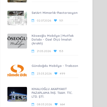
SetArt Mimarlık-Restorasyon
02.07.2026
101
Köseoğlu Mobilya | Mutfak
Dolabı - Özel Ölçü İmalat
(Araklı)
21.05.2026
153
Gündoğdu Mobilya - Trabzon
23.03.2026
499
KINALIOĞLU AKARYAKIT
PAZARLAMA İNŞ. TAAH. TİC.
LTD. ŞTİ.
08.03.2026
664