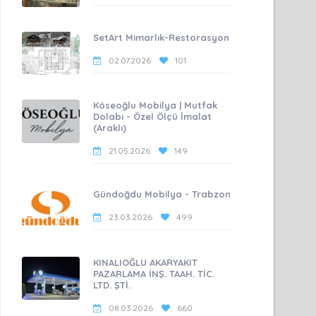
SetArt Mimarlık-Restorasyon
02.07.2026
101
Köseoğlu Mobilya | Mutfak
Dolabı - Özel Ölçü İmalat
(Araklı)
21.05.2026
149
Gündoğdu Mobilya - Trabzon
23.03.2026
499
KINALIOĞLU AKARYAKIT
PAZARLAMA İNŞ. TAAH. TİC.
LTD. ŞTİ.
08.03.2026
660