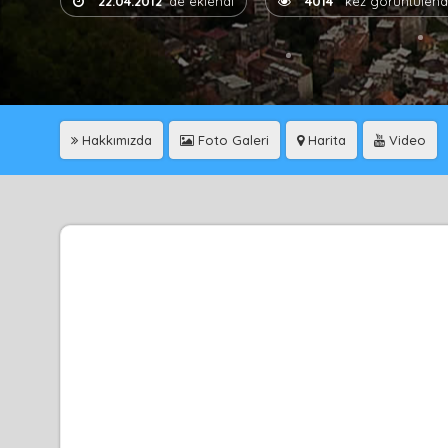
22.04.2012
'de eklendi
4014
kez görüntülend
Hakkımızda
Foto Galeri
Harita
Video