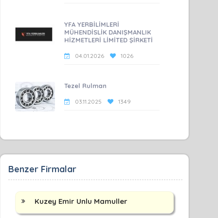
YFA YERBİLİMLERİ
MÜHENDİSLİK DANIŞMANLIK
HİZMETLERİ LİMİTED ŞİRKETİ
04.01.2026
1026
Tezel Rulman
03.11.2025
1349
Benzer Firmalar
Kuzey Emir Unlu Mamuller