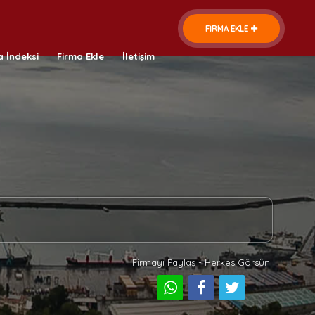
FİRMA EKLE
a İndeksi
Firma Ekle
İletişim
Firmayı Paylaş - Herkes Görsün