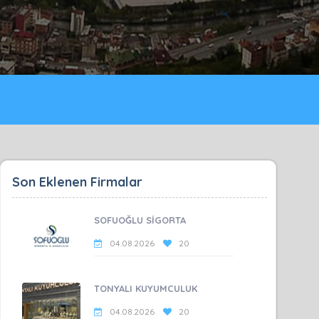
Son Eklenen Firmalar
SOFUOĞLU SİGORTA
04.08.2026
20
TONYALI KUYUMCULUK
04.08.2026
20