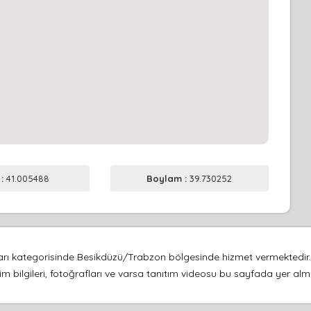
 :
41.005488
Boylam :
39.730252
rikaları kategorisinde Besikdüzü/Trabzon bölgesinde hizmet vermekted
şim bilgileri, fotoğrafları ve varsa tanıtım videosu bu sayfada yer alm