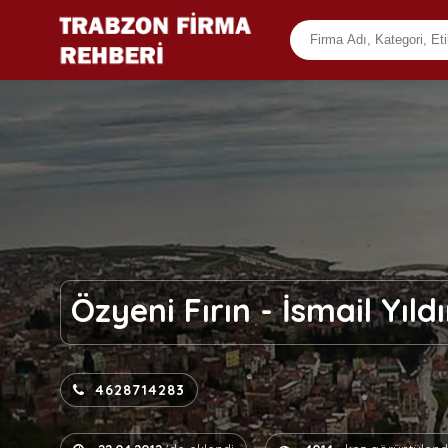
Özyeni Fırın - İsmail Yıld
4628714283