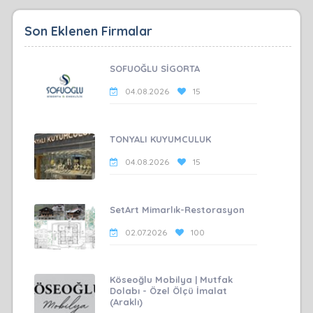
Son Eklenen Firmalar
SOFUOĞLU SİGORTA
04.08.2026
15
TONYALI KUYUMCULUK
04.08.2026
15
SetArt Mimarlık-Restorasyon
02.07.2026
100
Köseoğlu Mobilya | Mutfak
Dolabı - Özel Ölçü İmalat
(Araklı)