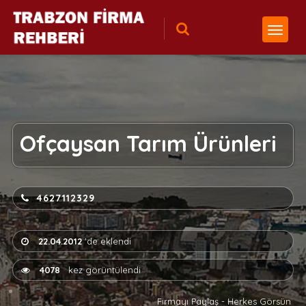
Ofçaysan Tarım Ürünleri
4627112329
22.04.2012
'de eklendi
4078
kez görüntülendi
Firmayı Paylaş - Herkes Görsün