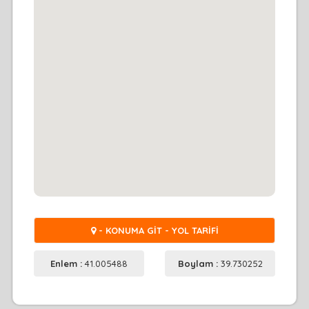
- KONUMA GİT - YOL TARİFİ
Enlem :
41.005488
Boylam :
39.730252