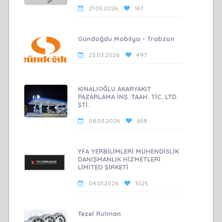
21.05.2026
147
Gündoğdu Mobilya - Trabzon
23.03.2026
497
KINALIOĞLU AKARYAKIT
PAZARLAMA İNŞ. TAAH. TİC. LTD.
ŞTİ.
08.03.2026
658
YFA YERBİLİMLERİ MÜHENDİSLİK
DANIŞMANLIK HİZMETLERİ
LİMİTED ŞİRKETİ
04.01.2026
1025
Tezel Rulman