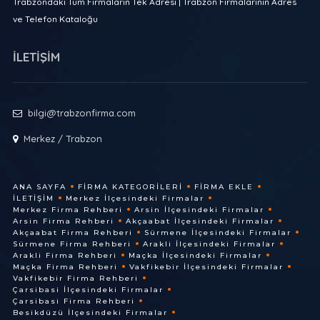
Trabzondaki Tüm Firmaların Tek Adresi | Trabzon Firmalarının Adres
ve Telefon Kataloğu
İLETİŞİM
bilgi@trabzonfirma.com
Merkez / Trabzon
ANA SAYFA
FIRMA KATEGORILERI
FIRMA EKLE
İLETIŞIM
Merkez İlçesindeki Firmalar
Merkez Firma Rehberi
Arsin İlçesindeki Firmalar
Arsin Firma Rehberi
Akçaabat İlçesindeki Firmalar
Akçaabat Firma Rehberi
Sürmene İlçesindeki Firmalar
Sürmene Firma Rehberi
Arakli İlçesindeki Firmalar
Arakli Firma Rehberi
Maçka İlçesindeki Firmalar
Maçka Firma Rehberi
Vakfikebir İlçesindeki Firmalar
Vakfikebir Firma Rehberi
Çarsibasi İlçesindeki Firmalar
Çarsibasi Firma Rehberi
Besikdüzü İlçesindeki Firmalar