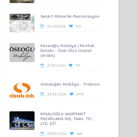
SetArt Mimarlık-Restorasyon
02.07.2026
101
Köseoğlu Mobilya | Mutfak
Dolabı - Özel Ölçü İmalat
(Araklı)
21.05.2026
151
Gündoğdu Mobilya - Trabzon
23.03.2026
499
KINALIOĞLU AKARYAKIT
PAZARLAMA İNŞ. TAAH. TİC.
LTD. ŞTİ.
08.03.2026
661