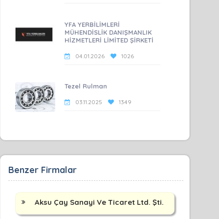
YFA YERBİLİMLERİ
MÜHENDİSLİK DANIŞMANLIK
HİZMETLERİ LİMİTED ŞİRKETİ
04.01.2026
1026
Tezel Rulman
03.11.2025
1349
Benzer Firmalar
Aksu Çay Sanayi Ve Ticaret Ltd. Şti.