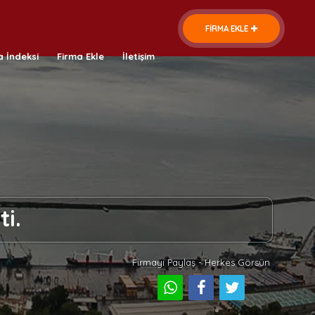
FİRMA EKLE
a İndeksi
Firma Ekle
İletişim
i.
Firmayı Paylaş - Herkes Görsün