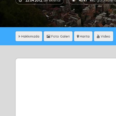
22.04.2012
'de eklendi
4097
kez görüntülend
Hakkımızda
Foto Galeri
Harita
Video