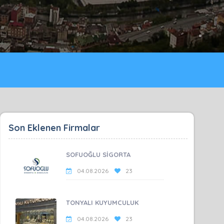
Son Eklenen Firmalar
SOFUOĞLU SİGORTA
04.08.2026
23
TONYALI KUYUMCULUK
04.08.2026
23