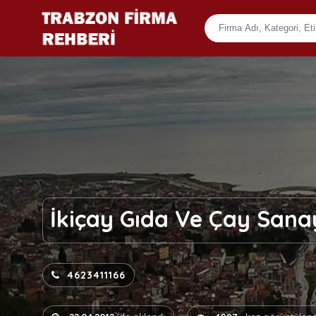
İkiçay Gıda Ve Çay Sanay
4623411166