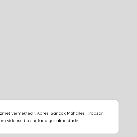
izmet vermektedir. Adres: Sancak Mahallesi Trabzon
anıtım videosu bu sayfada yer almaktadır.