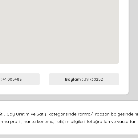
 :
41.005488
Boylam :
39.730252
ti., Çay Üretim ve Satışı kategorisinde Yomra/Trabzon bölgesinde h
a profili, harita konumu, iletişim bilgileri, fotoğrafları ve varsa t