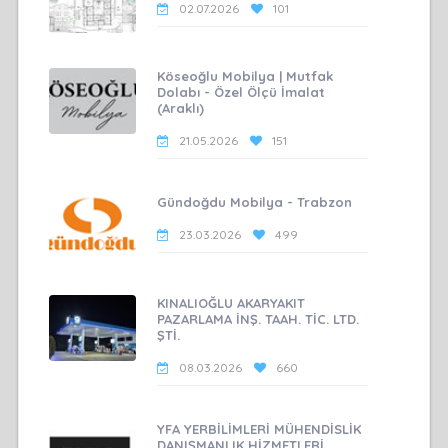
02.07.2026
101
Köseoğlu Mobilya | Mutfak
Dolabı - Özel Ölçü İmalat
(Araklı)
21.05.2026
151
Gündoğdu Mobilya - Trabzon
23.03.2026
499
KINALIOĞLU AKARYAKIT
PAZARLAMA İNŞ. TAAH. TİC. LTD.
ŞTİ.
08.03.2026
660
YFA YERBİLİMLERİ MÜHENDİSLİK
DANIŞMANLIK HİZMETLERİ