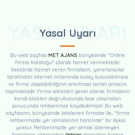
YASAL UYARI
Yasal Uyarı
Bu web sayfası
MET AJANS
bünyesinde "Online
Firma Kataloğu" olarak hizmet vermektedir.
Sektörde hizmet veren firmaların, yararlanıcılar
tarafından internet ortamında kolay bulunabilmesi
ve firma ulaşılabilirliğinin artırılması temel amacını
taşımaktadır. Firma adresleri genel olarak firmaların
kendi istekleri doğrultusunda bize ulaşmaları
sonucunda rehberimize kaydedilmiştir. Bu web
sayfasının; bünyesinde listelenen firmalar ile, "firma
rehberimizde yer almalarının haricinde" bir ilişkisi
yoktur. Rehberimizde yer almak istemeyen
firmaların, sitemizdeki
iletişim
alanından bizlere