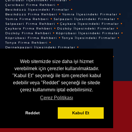
Çarsibasi İlçesindeki Firmalar
Çarsibasi Firma Rehberi
Besikdüzü İlçesindeki Firmalar
Besikdüzü Firma Rehberi
Yomra İlçesindeki Firmalar
Yomra Firma Rehberi
Salpazari İlçesindeki Firmalar
Salpazari Firma Rehberi
Çaykara İlçesindeki Firmalar
Çaykara Firma Rehberi
Düzköy İlçesindeki Firmalar
Düzköy Firma Rehberi
Köprübasi İlçesindeki Firmalar
Köprübasi Firma Rehberi
Tonya İlçesindeki Firmalar
Tonya Firma Rehberi
Dernekpazari İlçesindeki Firmalar
Dernekpazari Firma Rehberi
Hayrat İlçesindeki Firmalar
Hayrat Firma Rehberi
Web sitemizde size daha iyi hizmet
Of İlçesindeki Firmalar
Of Firma Rehberi
verebilmek için çerezler kullanılmaktadır.
"Kabul Et" seçeneği ile tüm çerezleri kabul
edebilir veya "Reddet" seçeneği ile sitede
çerez kullanımını iptal edebilirsiniz.
Çerez Politikası
© @ 2016. Her Hakkı Saklıdır.
Reddet
Kabul Et