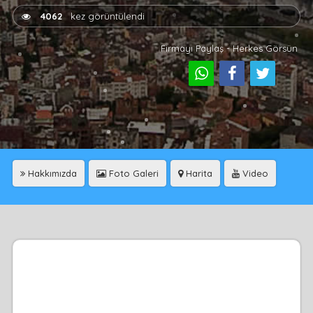
4062
kez görüntülendi
Firmayı Paylaş - Herkes Görsün
Hakkımızda
Foto Galeri
Harita
Video