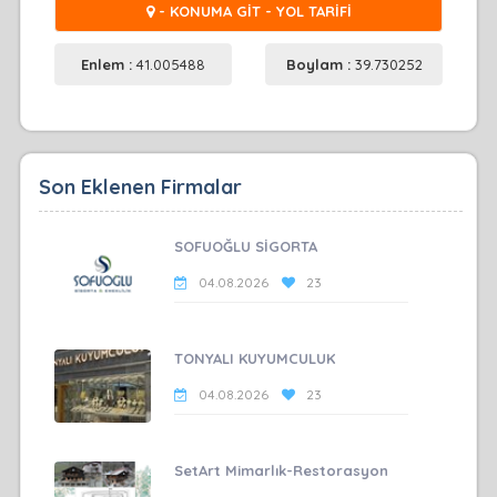
- KONUMA GİT - YOL TARİFİ
Enlem :
41.005488
Boylam :
39.730252
Son Eklenen Firmalar
SOFUOĞLU SİGORTA
04.08.2026
23
TONYALI KUYUMCULUK
04.08.2026
23
SetArt Mimarlık-Restorasyon