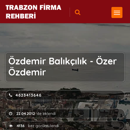
Özdemir Balıkçılık - Özer
Özdemir
4623413646
22.04.2012
'de eklendi
4136
kez görüntülendi