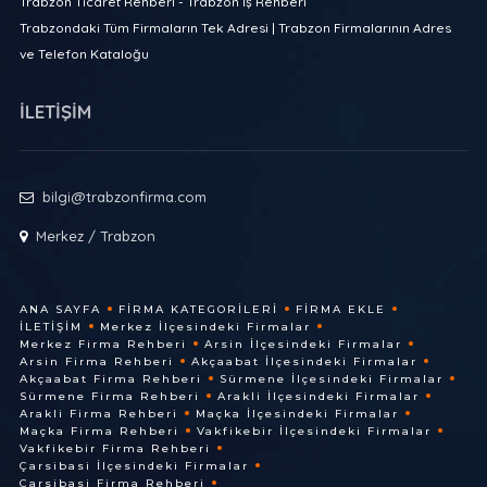
Trabzon Ticaret Rehberi - Trabzon İş Rehberi
Trabzondaki Tüm Firmaların Tek Adresi | Trabzon Firmalarının Adres
ve Telefon Kataloğu
İLETİŞİM
bilgi@trabzonfirma.com
Merkez / Trabzon
ANA SAYFA
FIRMA KATEGORILERI
FIRMA EKLE
İLETIŞIM
Merkez İlçesindeki Firmalar
Merkez Firma Rehberi
Arsin İlçesindeki Firmalar
Arsin Firma Rehberi
Akçaabat İlçesindeki Firmalar
Akçaabat Firma Rehberi
Sürmene İlçesindeki Firmalar
Sürmene Firma Rehberi
Arakli İlçesindeki Firmalar
Arakli Firma Rehberi
Maçka İlçesindeki Firmalar
Maçka Firma Rehberi
Vakfikebir İlçesindeki Firmalar
Vakfikebir Firma Rehberi
Çarsibasi İlçesindeki Firmalar
Çarsibasi Firma Rehberi