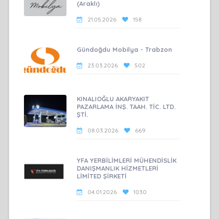
(Araklı)
21.05.2026
158
Gündoğdu Mobilya - Trabzon
23.03.2026
502
KINALIOĞLU AKARYAKIT
PAZARLAMA İNŞ. TAAH. TİC. LTD.
ŞTİ.
08.03.2026
669
YFA YERBİLİMLERİ MÜHENDİSLİK
DANIŞMANLIK HİZMETLERİ
LİMİTED ŞİRKETİ
04.01.2026
1030