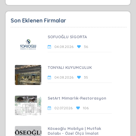
Son Eklenen Firmalar
SOFUOĞLU SİGORTA
04.08.2026
36
TONYALI KUYUMCULUK
04.08.2026
35
SetArt Mimarlık-Restorasyon
02.07.2026
106
Köseoğlu Mobilya | Mutfak
Dolabı - Özel Ölçü İmalat