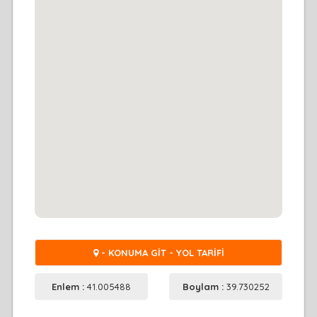
- KONUMA GİT - YOL TARİFİ
Enlem :
41.005488
Boylam :
39.730252