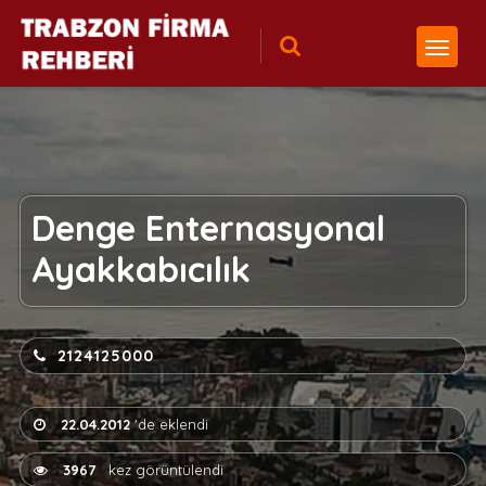
Denge Enternasyonal
Ayakkabıcılık
2124125000
22.04.2012
'de eklendi
3967
kez görüntülendi