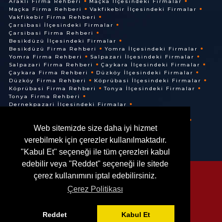
Arakli Firma Rehberi
Maçka İlçesindeki Firmalar
Maçka Firma Rehberi
Vakfikebir İlçesindeki Firmalar
Vakfikebir Firma Rehberi
Çarsibasi İlçesindeki Firmalar
Çarsibasi Firma Rehberi
Besikdüzü İlçesindeki Firmalar
Besikdüzü Firma Rehberi
Yomra İlçesindeki Firmalar
Yomra Firma Rehberi
Salpazari İlçesindeki Firmalar
Salpazari Firma Rehberi
Çaykara İlçesindeki Firmalar
Çaykara Firma Rehberi
Düzköy İlçesindeki Firmalar
Düzköy Firma Rehberi
Köprübasi İlçesindeki Firmalar
Köprübasi Firma Rehberi
Tonya İlçesindeki Firmalar
Tonya Firma Rehberi
Dernekpazari İlçesindeki Firmalar
Dernekpazari Firma Rehberi
Hayrat İlçesindeki Firmalar
Hayrat Firma Rehberi
Web sitemizde size daha iyi hizmet
Of İlçesindeki Firmalar
Of Firma Rehberi
verebilmek için çerezler kullanılmaktadır.
"Kabul Et" seçeneği ile tüm çerezleri kabul
edebilir veya "Reddet" seçeneği ile sitede
çerez kullanımını iptal edebilirsiniz.
Çerez Politikası
© @ 2016. Her Hakkı Saklıdır.
Reddet
Kabul Et