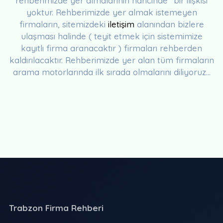
rehberimizde yer almalarının haricinde" bir ilişkisi
yoktur. Rehberimizde yer almak istemeyen
firmaların, sitemizdeki
iletişim
alanından bizlere
ulaşması halinde ( teyit etmek için sistemimize
kayıtlı firma aranacaktır ) firmaları rehberden
kaldırılacaktır. Rehberimizde yer alan tüm firmaların
arama motorlarında ilk sırada olmalarını diliyoruz...
Trabzon Firma Rehberi