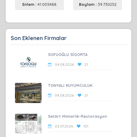
Enlem :
41.005488
Boylam :
39.730252
Son Eklenen Firmalar
SOFUOĞLU SİGORTA
04.08.2026
21
TONYALI KUYUMCULUK
04.08.2026
21
SetArt Mimarlık-Restorasyon
02.07.2026
101