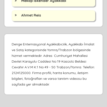
Mekap İskender Ayakkabı
Ahmet Reis
Denge Enternasyonal Ayakkabıcılık, Ayakkabı İmalat
ve Satış kategorisinde Yomra/Trabzon bölgesinde
hizmet vermektedir. Adres: Cumhuriyet Mahallesi
Devlet Karayolu Caddesi No:19 Kasüstü Beldesi
Cevahir A.V.M K:1 No:49 - 50 Trabzon/Yomra. Telefon:
2124125000. Firma profili, harita konumu, iletişim
bilgileri, fotoğrafları ve varsa tanıtım videosu bu
sayfada yer almaktadır.