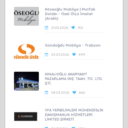
Köseoğlu Mobilya | Mutfak
Dolabı - Özel Ölçü İmalat
(Araklı)
21.05.2026
150
Gündoğdu Mobilya - Trabzon
23.03.2026
499
KINALIOĞLU AKARYAKIT
PAZARLAMA İNŞ. TAAH. TİC. LTD.
ŞTİ.
08.03.2026
660
YFA YERBİLİMLERİ MÜHENDİSLİK
DANIŞMANLIK HİZMETLERİ
LİMİTED ŞİRKETİ