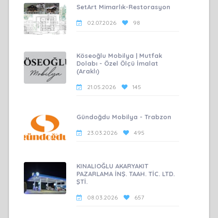
SetArt Mimarlık-Restorasyon
02.07.2026
98
Köseoğlu Mobilya | Mutfak
Dolabı - Özel Ölçü İmalat
(Araklı)
21.05.2026
145
Gündoğdu Mobilya - Trabzon
23.03.2026
495
KINALIOĞLU AKARYAKIT
PAZARLAMA İNŞ. TAAH. TİC. LTD.
ŞTİ.
08.03.2026
657