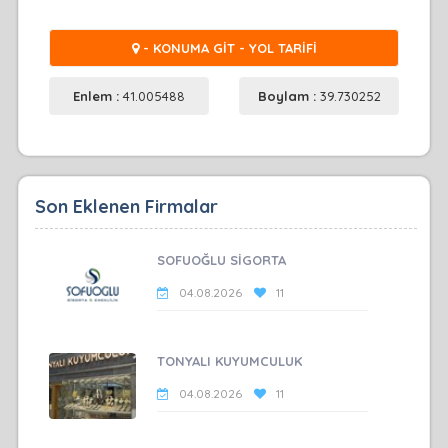
- KONUMA GİT - YOL TARİFİ
Enlem :
41.005488
Boylam :
39.730252
Son Eklenen Firmalar
SOFUOĞLU SİGORTA
04.08.2026
11
TONYALI KUYUMCULUK
04.08.2026
11