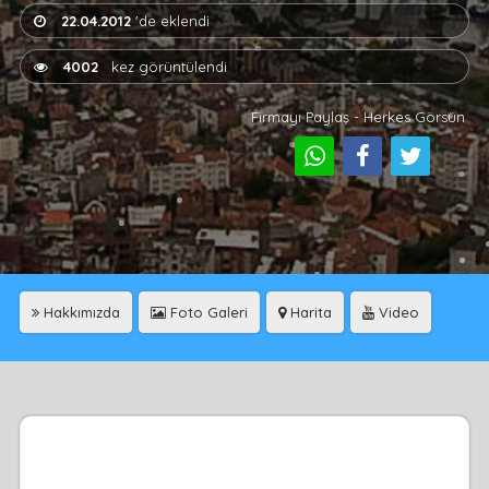
22.04.2012
'de eklendi
4002
kez görüntülendi
Firmayı Paylaş - Herkes Görsün
Hakkımızda
Foto Galeri
Harita
Video