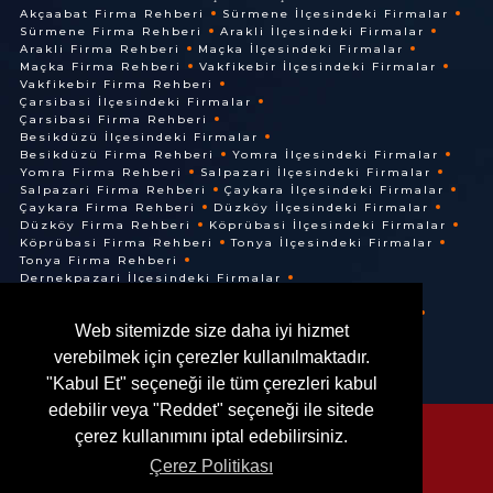
Akçaabat Firma Rehberi
Sürmene İlçesindeki Firmalar
Sürmene Firma Rehberi
Arakli İlçesindeki Firmalar
Arakli Firma Rehberi
Maçka İlçesindeki Firmalar
Maçka Firma Rehberi
Vakfikebir İlçesindeki Firmalar
Vakfikebir Firma Rehberi
Çarsibasi İlçesindeki Firmalar
Çarsibasi Firma Rehberi
Besikdüzü İlçesindeki Firmalar
Besikdüzü Firma Rehberi
Yomra İlçesindeki Firmalar
Yomra Firma Rehberi
Salpazari İlçesindeki Firmalar
Salpazari Firma Rehberi
Çaykara İlçesindeki Firmalar
Çaykara Firma Rehberi
Düzköy İlçesindeki Firmalar
Düzköy Firma Rehberi
Köprübasi İlçesindeki Firmalar
Köprübasi Firma Rehberi
Tonya İlçesindeki Firmalar
Tonya Firma Rehberi
Dernekpazari İlçesindeki Firmalar
Dernekpazari Firma Rehberi
Hayrat İlçesindeki Firmalar
Hayrat Firma Rehberi
Web sitemizde size daha iyi hizmet
Of İlçesindeki Firmalar
Of Firma Rehberi
verebilmek için çerezler kullanılmaktadır.
"Kabul Et" seçeneği ile tüm çerezleri kabul
edebilir veya "Reddet" seçeneği ile sitede
çerez kullanımını iptal edebilirsiniz.
Çerez Politikası