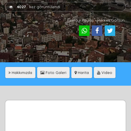
4027
kez görüntülendi
Firmayı Paylaş - Herkes Görsün
Hakkımızda
Foto Galeri
Harita
Video