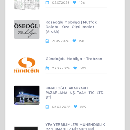
02.07.2026
106
Köseoğlu Mobilya | Mutfak
Dolabı - Özel Ölçü İmalat
(Araklı)
21.05.2026
158
Gündoğdu Mobilya - Trabzon
23.03.2026
502
KINALIOĞLU AKARYAKIT
PAZARLAMA İNŞ. TAAH. TİC. LTD.
ŞTİ.
08.03.2026
669
YFA YERBİLİMLERİ MÜHENDİSLİK
DANIŞMANLIK HİZMETLERİ