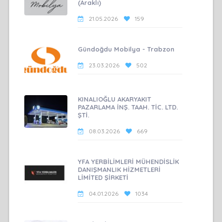
(Araklı)
21.05.2026
159
Gündoğdu Mobilya - Trabzon
23.03.2026
502
KINALIOĞLU AKARYAKIT
PAZARLAMA İNŞ. TAAH. TİC. LTD.
ŞTİ.
08.03.2026
669
YFA YERBİLİMLERİ MÜHENDİSLİK
DANIŞMANLIK HİZMETLERİ
LİMİTED ŞİRKETİ
04.01.2026
1034