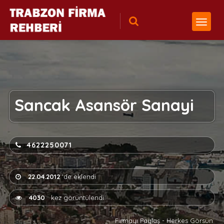
Sancak Asansör Sanayi
4622250071
22.04.2012
'de eklendi
4030
kez görüntülendi
Firmayı Paylaş - Herkes Görsün