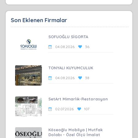
Son Eklenen Firmalar
SOFUOĞLU SİGORTA
04.08.2026
36
TONYALI KUYUMCULUK
04.08.2026
38
SetArt Mimarlık-Restorasyon
02.07.2026
107
Köseoğlu Mobilya | Mutfak
Dolabı - Özel Ölçü İmalat