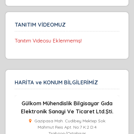
TANITIM VİDEOMUZ
Tanıtım Videosu Eklenmemiş!
HARİTA ve KONUM BİLGİLERİMİZ
Gülkom Mühendislik Bilgisayar Gıda
Elektronik Sanayi Ve Ticaret Ltd.Şti.
Gazipasa Mah. Cudibey Mektep Sok.
Mahmut Reis Apt. No:7 K:2 D:4
Trabzon/Ortahisar