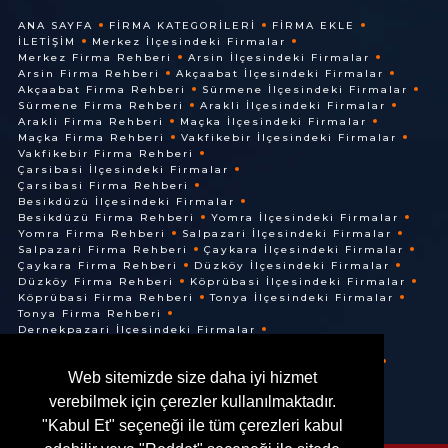
ANA SAYFA
FIRMA KATEGORILERI
FIRMA EKLE
İLETIŞIM
Merkez İlçesindeki Firmalar
Merkez Firma Rehberi
Arsin İlçesindeki Firmalar
Arsin Firma Rehberi
Akçaabat İlçesindeki Firmalar
Akçaabat Firma Rehberi
Sürmene İlçesindeki Firmalar
Sürmene Firma Rehberi
Arakli İlçesindeki Firmalar
Arakli Firma Rehberi
Maçka İlçesindeki Firmalar
Maçka Firma Rehberi
Vakfikebir İlçesindeki Firmalar
Vakfikebir Firma Rehberi
Çarsibasi İlçesindeki Firmalar
Çarsibasi Firma Rehberi
Besikdüzü İlçesindeki Firmalar
Besikdüzü Firma Rehberi
Yomra İlçesindeki Firmalar
Yomra Firma Rehberi
Salpazari İlçesindeki Firmalar
Salpazari Firma Rehberi
Çaykara İlçesindeki Firmalar
Çaykara Firma Rehberi
Düzköy İlçesindeki Firmalar
Düzköy Firma Rehberi
Köprübasi İlçesindeki Firmalar
Köprübasi Firma Rehberi
Tonya İlçesindeki Firmalar
Tonya Firma Rehberi
Dernekpazari İlçesindeki Firmalar
Dernekpazari Firma Rehberi
Hayrat İlçesindeki Firmalar
Hayrat Firma Rehberi
Web sitemizde size daha iyi hizmet
Of İlçesindeki Firmalar
Of Firma Rehberi
verebilmek için çerezler kullanılmaktadır.
"Kabul Et" seçeneği ile tüm çerezleri kabul