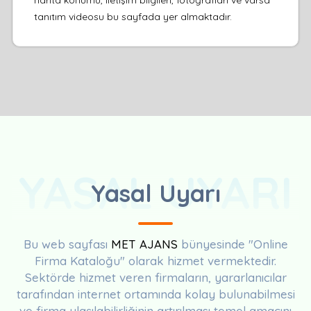
tanıtım videosu bu sayfada yer almaktadır.
YASAL UYARI
Yasal Uyarı
Bu web sayfası
MET AJANS
bünyesinde "Online
Firma Kataloğu" olarak hizmet vermektedir.
Sektörde hizmet veren firmaların, yararlanıcılar
tarafından internet ortamında kolay bulunabilmesi
ve firma ulaşılabilirliğinin artırılması temel amacını