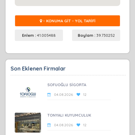
- KONUMA GİT - YOL TARİFİ
Enlem :
41.005488
Boylam :
39.730252
Son Eklenen Firmalar
SOFUOĞLU SİGORTA
04.08.2026
12
TONYALI KUYUMCULUK
04.08.2026
12