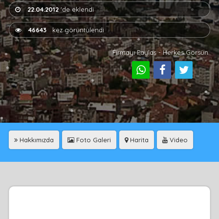
22.04.2012
'de eklendi
46643
kez görüntülendi
Firmayı Paylaş - Herkes Görsün
Hakkımızda
Foto Galeri
Harita
Video