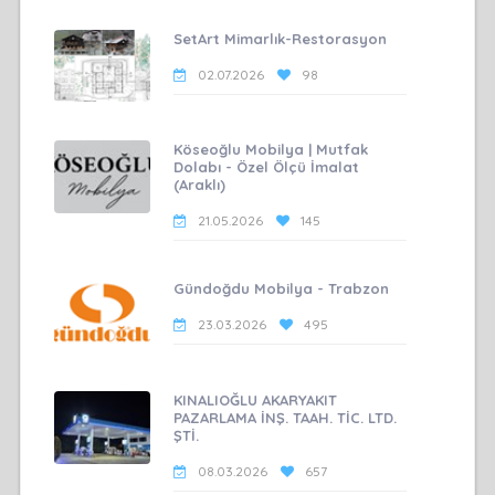
SetArt Mimarlık-Restorasyon
02.07.2026
98
Köseoğlu Mobilya | Mutfak
Dolabı - Özel Ölçü İmalat
(Araklı)
21.05.2026
145
Gündoğdu Mobilya - Trabzon
23.03.2026
495
KINALIOĞLU AKARYAKIT
PAZARLAMA İNŞ. TAAH. TİC. LTD.
ŞTİ.
08.03.2026
657