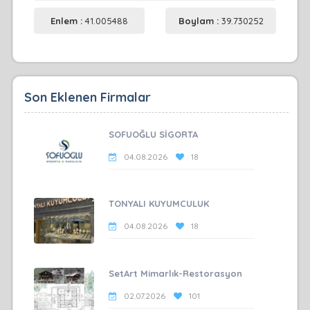
Enlem :
41.005488
Boylam :
39.730252
Son Eklenen Firmalar
SOFUOĞLU SİGORTA
04.08.2026
18
TONYALI KUYUMCULUK
04.08.2026
18
SetArt Mimarlık-Restorasyon
02.07.2026
101