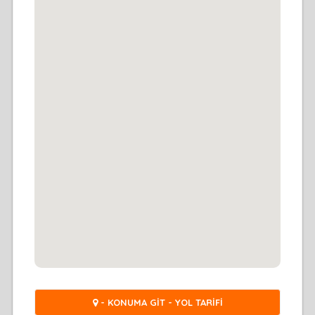
- KONUMA GİT - YOL TARİFİ