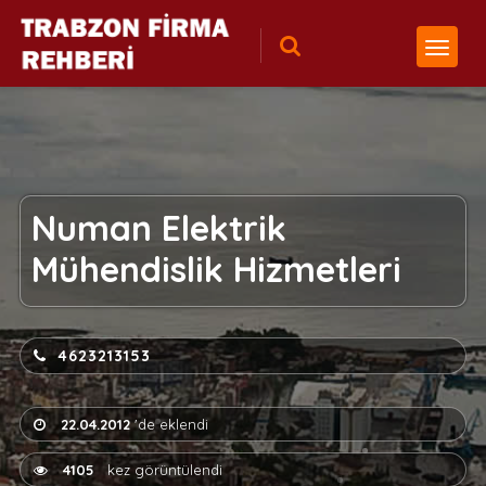
Numan Elektrik
Mühendislik Hizmetleri
4623213153
22.04.2012
'de eklendi
4105
kez görüntülendi