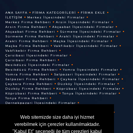
ANA SAYFA
FIRMA KATEGORILERI
FIRMA EKLE
İLETIŞIM
Merkez İlçesindeki Firmalar
Merkez Firma Rehberi
Arsin İlçesindeki Firmalar
Arsin Firma Rehberi
Akçaabat İlçesindeki Firmalar
Akçaabat Firma Rehberi
Sürmene İlçesindeki Firmalar
Sürmene Firma Rehberi
Arakli İlçesindeki Firmalar
Arakli Firma Rehberi
Maçka İlçesindeki Firmalar
Maçka Firma Rehberi
Vakfikebir İlçesindeki Firmalar
Vakfikebir Firma Rehberi
Çarsibasi İlçesindeki Firmalar
Çarsibasi Firma Rehberi
Besikdüzü İlçesindeki Firmalar
Besikdüzü Firma Rehberi
Yomra İlçesindeki Firmalar
Yomra Firma Rehberi
Salpazari İlçesindeki Firmalar
Salpazari Firma Rehberi
Çaykara İlçesindeki Firmalar
Çaykara Firma Rehberi
Düzköy İlçesindeki Firmalar
Düzköy Firma Rehberi
Köprübasi İlçesindeki Firmalar
Köprübasi Firma Rehberi
Tonya İlçesindeki Firmalar
Tonya Firma Rehberi
Dernekpazari İlçesindeki Firmalar
Dernekpazari Firma Rehberi
Hayrat İlçesindeki Firmalar
Hayrat Firma Rehberi
Web sitemizde size daha iyi hizmet
Of İlçesindeki Firmalar
Of Firma Rehberi
verebilmek için çerezler kullanılmaktadır.
"Kabul Et" seçeneği ile tüm çerezleri kabul