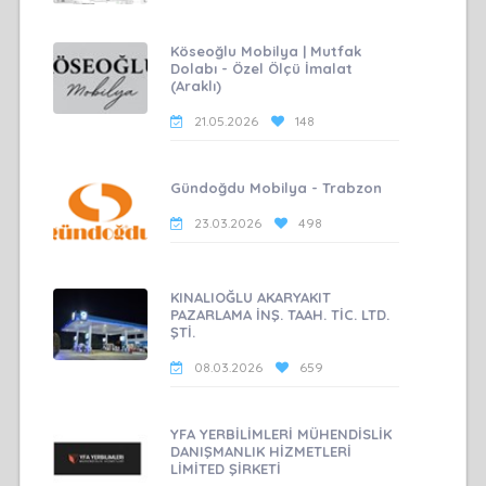
Köseoğlu Mobilya | Mutfak
Dolabı - Özel Ölçü İmalat
(Araklı)
21.05.2026
148
Gündoğdu Mobilya - Trabzon
23.03.2026
498
KINALIOĞLU AKARYAKIT
PAZARLAMA İNŞ. TAAH. TİC. LTD.
ŞTİ.
08.03.2026
659
YFA YERBİLİMLERİ MÜHENDİSLİK
DANIŞMANLIK HİZMETLERİ
LİMİTED ŞİRKETİ