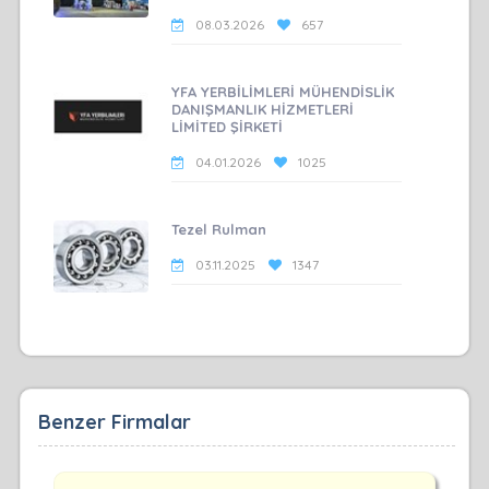
08.03.2026
657
YFA YERBİLİMLERİ MÜHENDİSLİK
DANIŞMANLIK HİZMETLERİ
LİMİTED ŞİRKETİ
04.01.2026
1025
Tezel Rulman
03.11.2025
1347
Benzer Firmalar