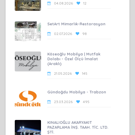
04.08.2026
12
SetArt Mimarlık-Restorasyon
02.07.2026
98
Köseoğlu Mobilya | Mutfak
Dolabı - Özel Ölçü İmalat
(Araklı)
21.05.2026
145
Gündoğdu Mobilya - Trabzon
23.03.2026
495
KINALIOĞLU AKARYAKIT
PAZARLAMA İNŞ. TAAH. TİC. LTD.
ŞTİ.