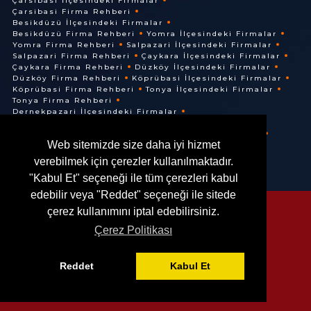
Çarsibasi İlçesindeki Firmalar
Çarsibasi Firma Rehberi
Besikdüzü İlçesindeki Firmalar
Besikdüzü Firma Rehberi
Yomra İlçesindeki Firmalar
Yomra Firma Rehberi
Salpazari İlçesindeki Firmalar
Salpazari Firma Rehberi
Çaykara İlçesindeki Firmalar
Çaykara Firma Rehberi
Düzköy İlçesindeki Firmalar
Düzköy Firma Rehberi
Köprübasi İlçesindeki Firmalar
Köprübasi Firma Rehberi
Tonya İlçesindeki Firmalar
Tonya Firma Rehberi
Dernekpazari İlçesindeki Firmalar
Dernekpazari Firma Rehberi
Hayrat İlçesindeki Firmalar
Hayrat Firma Rehberi
Web sitemizde size daha iyi hizmet
Of İlçesindeki Firmalar
Of Firma Rehberi
verebilmek için çerezler kullanılmaktadır.
"Kabul Et" seçeneği ile tüm çerezleri kabul
edebilir veya "Reddet" seçeneği ile sitede
çerez kullanımını iptal edebilirsiniz.
Çerez Politikası
© @ 2016. Her Hakkı Saklıdır.
Reddet
Kabul Et