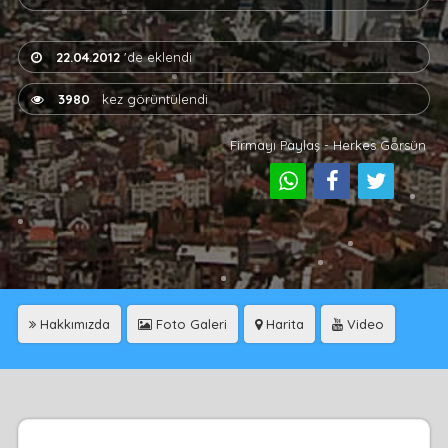
22.04.2012
'de eklendi
3980
kez görüntülendi
Firmayı Paylaş - Herkes Görsün
Hakkımızda
Foto Galeri
Harita
Video