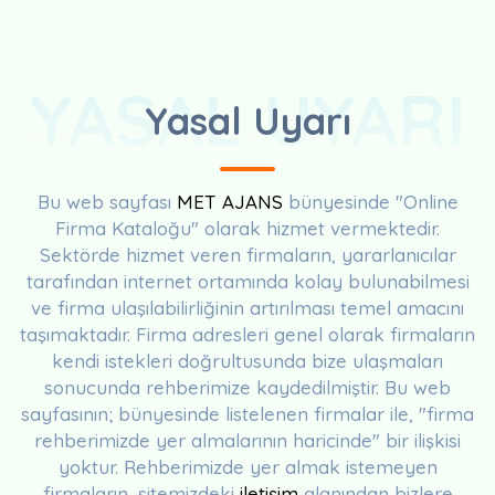
YASAL UYARI
Yasal Uyarı
Bu web sayfası
MET AJANS
bünyesinde "Online
Firma Kataloğu" olarak hizmet vermektedir.
Sektörde hizmet veren firmaların, yararlanıcılar
tarafından internet ortamında kolay bulunabilmesi
ve firma ulaşılabilirliğinin artırılması temel amacını
taşımaktadır. Firma adresleri genel olarak firmaların
kendi istekleri doğrultusunda bize ulaşmaları
sonucunda rehberimize kaydedilmiştir. Bu web
sayfasının; bünyesinde listelenen firmalar ile, "firma
rehberimizde yer almalarının haricinde" bir ilişkisi
yoktur. Rehberimizde yer almak istemeyen
firmaların, sitemizdeki
iletişim
alanından bizlere