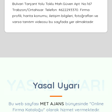
Bulvari Tanjant Yolu Toklu Mah.Güven Apt. No.167
Trabzon/Ortahisar. Telefon: 4622293370. Firma
profili, harita konumu, iletişim bilgileri, fotoğrafları ve
varsa tanıtım videosu bu sayfada yer almaktadır.
YASAL UYARI
Yasal Uyarı
Bu web sayfası
MET AJANS
bünyesinde "Online
Firma Kataloğu" olarak hizmet vermektedir.