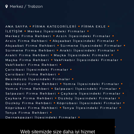
Merkez / Trabzon
ANA SAYFA
FIRMA KATEGORILERI
FIRMA EKLE
İLETIŞIM
Merkez İlçesindeki Firmalar
Merkez Firma Rehberi
Arsin İlçesindeki Firmalar
Arsin Firma Rehberi
Akçaabat İlçesindeki Firmalar
Akçaabat Firma Rehberi
Sürmene İlçesindeki Firmalar
Sürmene Firma Rehberi
Arakli İlçesindeki Firmalar
Arakli Firma Rehberi
Maçka İlçesindeki Firmalar
Maçka Firma Rehberi
Vakfikebir İlçesindeki Firmalar
Vakfikebir Firma Rehberi
Çarsibasi İlçesindeki Firmalar
Çarsibasi Firma Rehberi
Besikdüzü İlçesindeki Firmalar
Besikdüzü Firma Rehberi
Yomra İlçesindeki Firmalar
Yomra Firma Rehberi
Salpazari İlçesindeki Firmalar
Salpazari Firma Rehberi
Çaykara İlçesindeki Firmalar
Çaykara Firma Rehberi
Düzköy İlçesindeki Firmalar
Düzköy Firma Rehberi
Köprübasi İlçesindeki Firmalar
Köprübasi Firma Rehberi
Tonya İlçesindeki Firmalar
Tonya Firma Rehberi
Dernekpazari İlçesindeki Firmalar
Dernekpazari Firma Rehberi
Hayrat İlçesindeki Firmalar
Hayrat Firma Rehberi
Web sitemizde size daha iyi hizmet
Of İlçesindeki Firmalar
Of Firma Rehberi