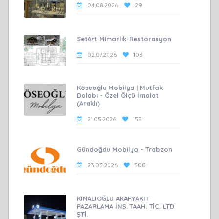
04.08.2026
29
SetArt Mimarlık-Restorasyon
02.07.2026
103
Köseoğlu Mobilya | Mutfak
Dolabı - Özel Ölçü İmalat
(Araklı)
21.05.2026
155
Gündoğdu Mobilya - Trabzon
23.03.2026
500
KINALIOĞLU AKARYAKIT
PAZARLAMA İNŞ. TAAH. TİC. LTD.
ŞTİ.