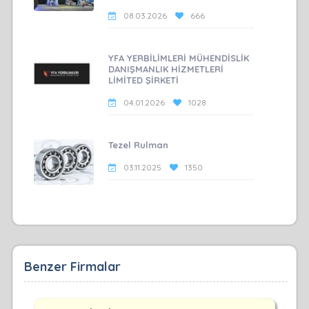
08.03.2026
666
YFA YERBİLİMLERİ MÜHENDİSLİK
DANIŞMANLIK HİZMETLERİ
LİMİTED ŞİRKETİ
04.01.2026
1028
Tezel Rulman
03.11.2025
1350
Benzer Firmalar