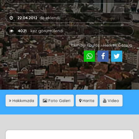
22.04.2012
'de eklendi
4021
kez görüntülendi
Firmayı Paylaş - Herkes Görsün
Hakkımızda
Foto Galeri
Harita
Video