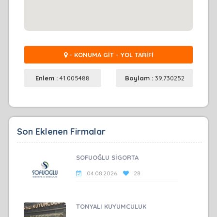
- KONUMA GİT - YOL TARİFİ
Enlem :
41.005488
Boylam :
39.730252
Son Eklenen Firmalar
SOFUOĞLU SİGORTA
04.08.2026
28
TONYALI KUYUMCULUK