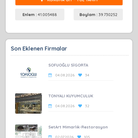
Enlem :
41.005488
Boylam :
39.730252
Son Eklenen Firmalar
SOFUOĞLU SİGORTA
04.08.2026
34
TONYALI KUYUMCULUK
04.08.2026
32
SetArt Mimarlık-Restorasyon
02.07.2026
105