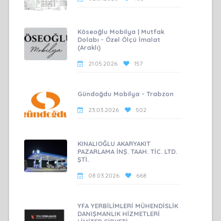
Köseoğlu Mobilya | Mutfak
Dolabı - Özel Ölçü İmalat
(Araklı)
21.05.2026
157
Gündoğdu Mobilya - Trabzon
23.03.2026
502
KINALIOĞLU AKARYAKIT
PAZARLAMA İNŞ. TAAH. TİC. LTD.
ŞTİ.
08.03.2026
668
YFA YERBİLİMLERİ MÜHENDİSLİK
DANIŞMANLIK HİZMETLERİ