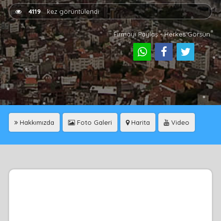
4119
kez görüntülendi
Firmayı Paylaş - Herkes Görsün
Hakkımızda
Foto Galeri
Harita
Video