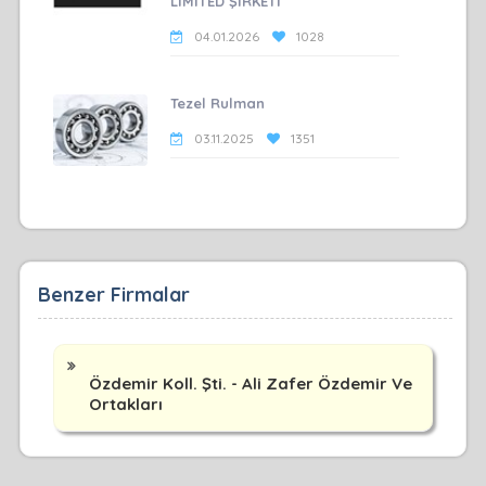
LİMİTED ŞİRKETİ
04.01.2026
1028
Tezel Rulman
03.11.2025
1351
Benzer Firmalar
Özdemir Koll. Şti. - Ali Zafer Özdemir Ve
Ortakları