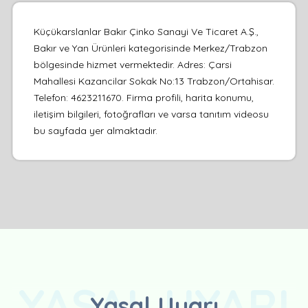
Küçükarslanlar Bakır Çinko Sanayi Ve Ticaret A.Ş.,
Bakır ve Yan Ürünleri kategorisinde Merkez/Trabzon
bölgesinde hizmet vermektedir. Adres: Çarsi
Mahallesi Kazancilar Sokak No:13 Trabzon/Ortahisar.
Telefon: 4623211670. Firma profili, harita konumu,
iletişim bilgileri, fotoğrafları ve varsa tanıtım videosu
bu sayfada yer almaktadır.
YASAL UYARI
Yasal Uyarı