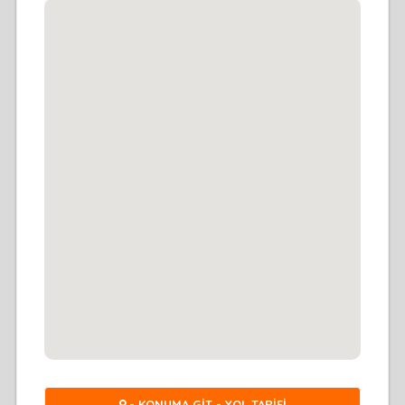
- KONUMA GİT - YOL TARİFİ