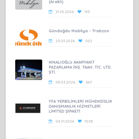
(Araklı)
21.05.2026
155
Gündoğdu Mobilya - Trabzon
23.03.2026
502
KINALIOĞLU AKARYAKIT
PAZARLAMA İNŞ. TAAH. TİC. LTD.
ŞTİ.
08.03.2026
667
YFA YERBİLİMLERİ MÜHENDİSLİK
DANIŞMANLIK HİZMETLERİ
LİMİTED ŞİRKETİ
04.01.2026
1028