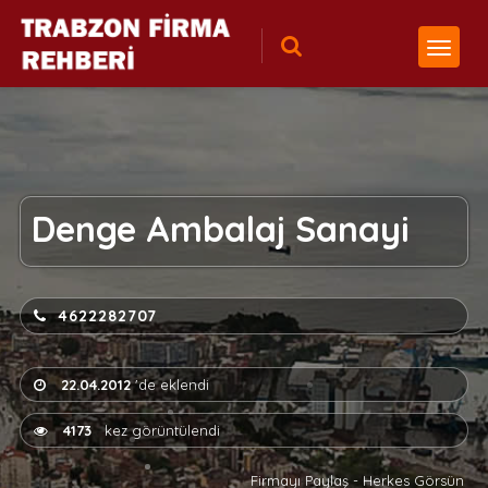
Denge Ambalaj Sanayi
4622282707
22.04.2012
'de eklendi
4173
kez görüntülendi
Firmayı Paylaş - Herkes Görsün