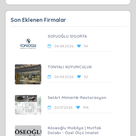
Son Eklenen Firmalar
SOFUOĞLU SİGORTA
04.08.2026
34
TONYALI KUYUMCULUK
04.08.2026
32
SetArt Mimarlık-Restorasyon
02.07.2026
104
Köseoğlu Mobilya | Mutfak
Dolabı - Özel Ölçü İmalat