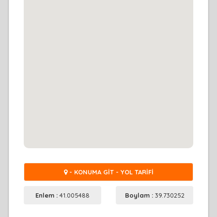
- KONUMA GİT - YOL TARİFİ
Enlem :
41.005488
Boylam :
39.730252