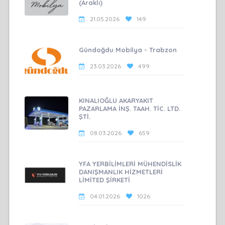
(Araklı)
21.05.2026
149
Gündoğdu Mobilya - Trabzon
23.03.2026
499
KINALIOĞLU AKARYAKIT
PAZARLAMA İNŞ. TAAH. TİC. LTD.
ŞTİ.
08.03.2026
659
YFA YERBİLİMLERİ MÜHENDİSLİK
DANIŞMANLIK HİZMETLERİ
LİMİTED ŞİRKETİ
04.01.2026
1026