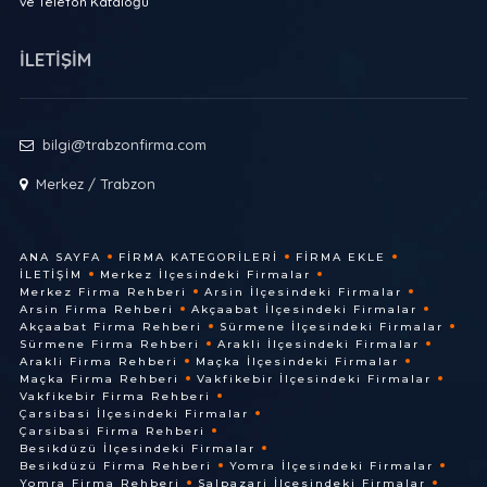
ve Telefon Kataloğu
İLETİŞİM
bilgi@trabzonfirma.com
Merkez / Trabzon
ANA SAYFA
FIRMA KATEGORILERI
FIRMA EKLE
İLETIŞIM
Merkez İlçesindeki Firmalar
Merkez Firma Rehberi
Arsin İlçesindeki Firmalar
Arsin Firma Rehberi
Akçaabat İlçesindeki Firmalar
Akçaabat Firma Rehberi
Sürmene İlçesindeki Firmalar
Sürmene Firma Rehberi
Arakli İlçesindeki Firmalar
Arakli Firma Rehberi
Maçka İlçesindeki Firmalar
Maçka Firma Rehberi
Vakfikebir İlçesindeki Firmalar
Vakfikebir Firma Rehberi
Çarsibasi İlçesindeki Firmalar
Çarsibasi Firma Rehberi
Besikdüzü İlçesindeki Firmalar
Besikdüzü Firma Rehberi
Yomra İlçesindeki Firmalar
Yomra Firma Rehberi
Salpazari İlçesindeki Firmalar