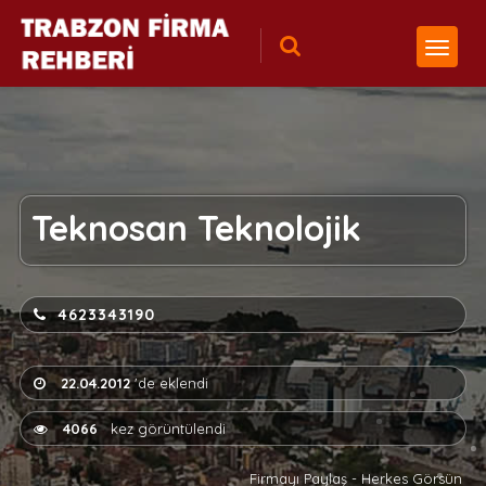
Teknosan Teknolojik
4623343190
22.04.2012
'de eklendi
4066
kez görüntülendi
Firmayı Paylaş - Herkes Görsün