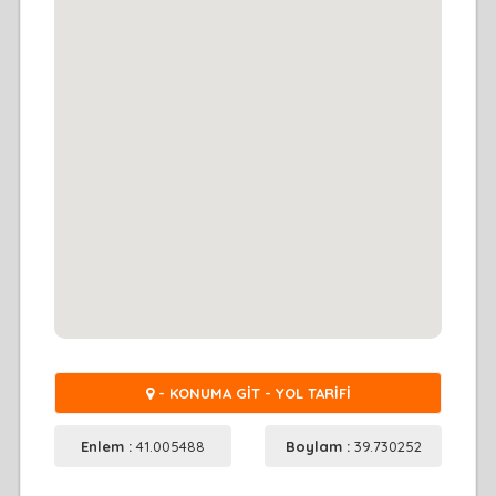
- KONUMA GİT - YOL TARİFİ
Enlem :
41.005488
Boylam :
39.730252