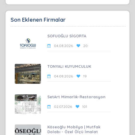
Son Eklenen Firmalar
SOFUOĞLU SİGORTA
04.08.2026
20
TONYALI KUYUMCULUK
04.08.2026
19
SetArt Mimarlık-Restorasyon
02.07.2026
101
Köseoğlu Mobilya | Mutfak
Dolabı - Özel Ölçü İmalat