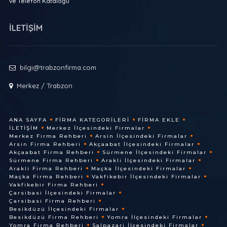
ve Telefon Kataloğu
İLETİŞİM
bilgi@trabzonfirma.com
Merkez / Trabzon
ANA SAYFA
FIRMA KATEGORILERI
FIRMA EKLE
İLETIŞIM
Merkez İlçesindeki Firmalar
Merkez Firma Rehberi
Arsin İlçesindeki Firmalar
Arsin Firma Rehberi
Akçaabat İlçesindeki Firmalar
Akçaabat Firma Rehberi
Sürmene İlçesindeki Firmalar
Sürmene Firma Rehberi
Arakli İlçesindeki Firmalar
Arakli Firma Rehberi
Maçka İlçesindeki Firmalar
Maçka Firma Rehberi
Vakfikebir İlçesindeki Firmalar
Vakfikebir Firma Rehberi
Çarsibasi İlçesindeki Firmalar
Çarsibasi Firma Rehberi
Besikdüzü İlçesindeki Firmalar
Besikdüzü Firma Rehberi
Yomra İlçesindeki Firmalar
Yomra Firma Rehberi
Salpazari İlçesindeki Firmalar