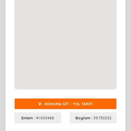
- KONUMA GİT - YOL TARİFİ
Enlem :
41.005488
Boylam :
39.730252