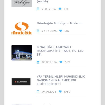
(Araklı)
21.05.2026
158
Gündoğdu Mobilya - Trabzon
23.03.2026
502
KINALIOĞLU AKARYAKIT
PAZARLAMA İNŞ. TAAH. TİC. LTD.
ŞTİ.
08.03.2026
669
YFA YERBİLİMLERİ MÜHENDİSLİK
DANIŞMANLIK HİZMETLERİ
LİMİTED ŞİRKETİ
04.01.2026
1030