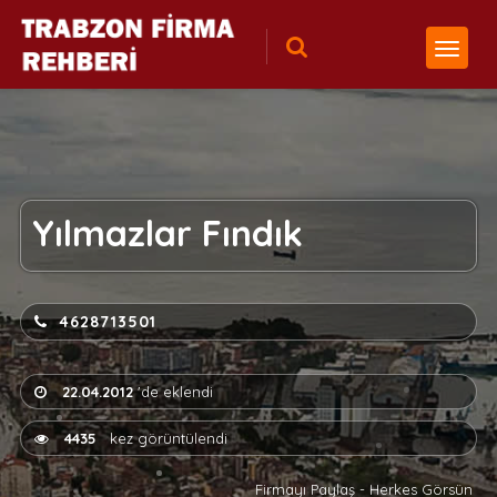
Yılmazlar Fındık
4628713501
22.04.2012
'de eklendi
4435
kez görüntülendi
Firmayı Paylaş - Herkes Görsün