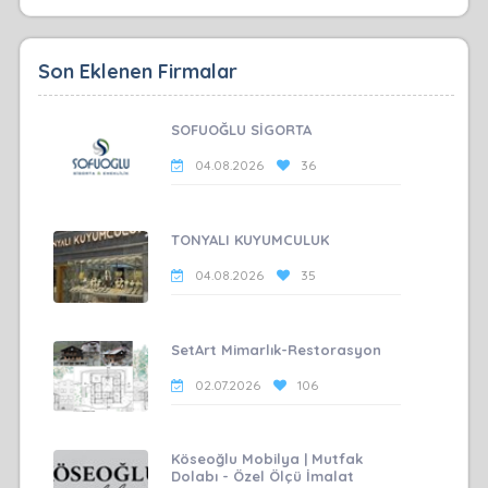
Son Eklenen Firmalar
SOFUOĞLU SİGORTA
04.08.2026
36
TONYALI KUYUMCULUK
04.08.2026
35
SetArt Mimarlık-Restorasyon
02.07.2026
106
Köseoğlu Mobilya | Mutfak
Dolabı - Özel Ölçü İmalat