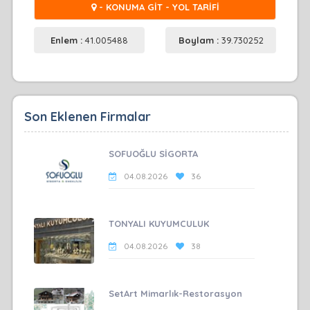
- KONUMA GİT - YOL TARİFİ
Enlem :
41.005488
Boylam :
39.730252
Son Eklenen Firmalar
SOFUOĞLU SİGORTA
04.08.2026
36
TONYALI KUYUMCULUK
04.08.2026
38
SetArt Mimarlık-Restorasyon