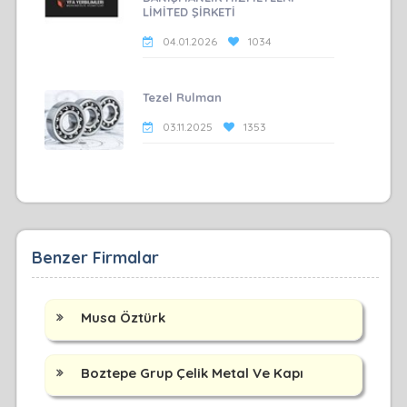
LİMİTED ŞİRKETİ
04.01.2026
1034
Tezel Rulman
03.11.2025
1353
Benzer Firmalar
Musa Öztürk
Boztepe Grup Çelik Metal Ve Kapı