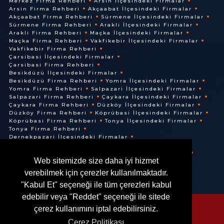
Merkez Firma Rehberi
Arsin İlçesindeki Firmalar
Arsin Firma Rehberi
Akçaabat İlçesindeki Firmalar
Akçaabat Firma Rehberi
Sürmene İlçesindeki Firmalar
Sürmene Firma Rehberi
Arakli İlçesindeki Firmalar
Arakli Firma Rehberi
Maçka İlçesindeki Firmalar
Maçka Firma Rehberi
Vakfikebir İlçesindeki Firmalar
Vakfikebir Firma Rehberi
Çarsibasi İlçesindeki Firmalar
Çarsibasi Firma Rehberi
Besikdüzü İlçesindeki Firmalar
Besikdüzü Firma Rehberi
Yomra İlçesindeki Firmalar
Yomra Firma Rehberi
Salpazari İlçesindeki Firmalar
Salpazari Firma Rehberi
Çaykara İlçesindeki Firmalar
Çaykara Firma Rehberi
Düzköy İlçesindeki Firmalar
Düzköy Firma Rehberi
Köprübasi İlçesindeki Firmalar
Köprübasi Firma Rehberi
Tonya İlçesindeki Firmalar
Tonya Firma Rehberi
Dernekpazari İlçesindeki Firmalar
Dernekpazari Firma Rehberi
Hayrat İlçesindeki Firmalar
Hayrat Firma Rehberi
Web sitemizde size daha iyi hizmet
Of İlçesindeki Firmalar
Of Firma Rehberi
verebilmek için çerezler kullanılmaktadır.
"Kabul Et" seçeneği ile tüm çerezleri kabul
edebilir veya "Reddet" seçeneği ile sitede
çerez kullanımını iptal edebilirsiniz.
Çerez Politikası