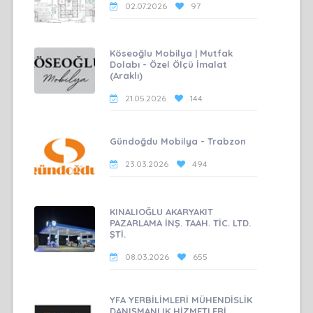
02.07.2026
97
Köseoğlu Mobilya | Mutfak
Dolabı - Özel Ölçü İmalat
(Araklı)
21.05.2026
144
Gündoğdu Mobilya - Trabzon
23.03.2026
494
KINALIOĞLU AKARYAKIT
PAZARLAMA İNŞ. TAAH. TİC. LTD.
ŞTİ.
08.03.2026
655
YFA YERBİLİMLERİ MÜHENDİSLİK
DANIŞMANLIK HİZMETLERİ