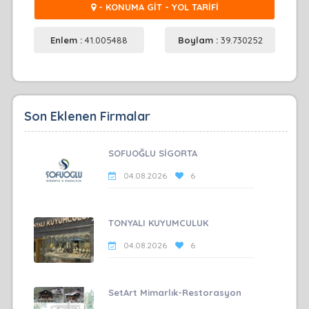
- KONUMA GİT - YOL TARİFİ
Enlem :
41.005488
Boylam :
39.730252
Son Eklenen Firmalar
SOFUOĞLU SİGORTA
04.08.2026
6
TONYALI KUYUMCULUK
04.08.2026
6
SetArt Mimarlık-Restorasyon