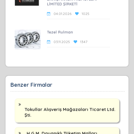
LİMİTED ŞİRKETİ
04.01.2026
1025
Tezel Rulman
03.11.2025
1347
Benzer Firmalar
Tokullar Alışveriş Mağazaları Ticaret Ltd.
Şti.
H.G.M. Dayanıklı Tüketim Malları