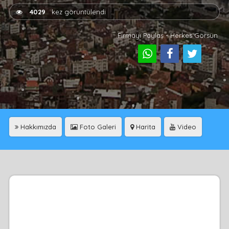
4029
kez görüntülendi
Firmayı Paylaş - Herkes Görsün
Hakkımızda
Foto Galeri
Harita
Video