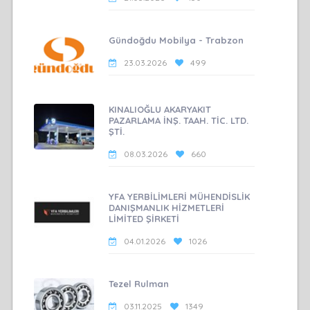
Gündoğdu Mobilya - Trabzon
23.03.2026
499
KINALIOĞLU AKARYAKIT
PAZARLAMA İNŞ. TAAH. TİC. LTD.
ŞTİ.
08.03.2026
660
YFA YERBİLİMLERİ MÜHENDİSLİK
DANIŞMANLIK HİZMETLERİ
LİMİTED ŞİRKETİ
04.01.2026
1026
Tezel Rulman
03.11.2025
1349