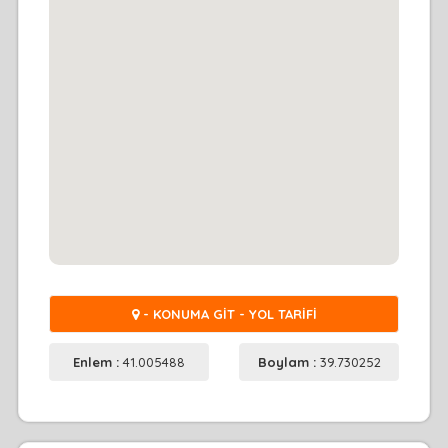
- KONUMA GİT - YOL TARİFİ
Enlem :
41.005488
Boylam :
39.730252