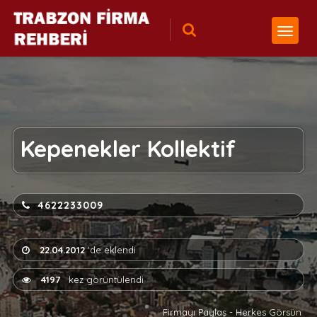
Kepenekler Kollektif
4622233009
22.04.2012
'de eklendi
4197
kez görüntülendi
Firmayı Paylaş - Herkes Görsün