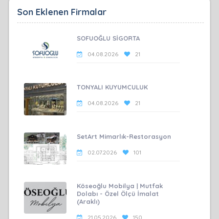
Son Eklenen Firmalar
SOFUOĞLU SİGORTA
04.08.2026
21
TONYALI KUYUMCULUK
04.08.2026
21
SetArt Mimarlık-Restorasyon
02.07.2026
101
Köseoğlu Mobilya | Mutfak
Dolabı - Özel Ölçü İmalat
(Araklı)
21.05.2026
150