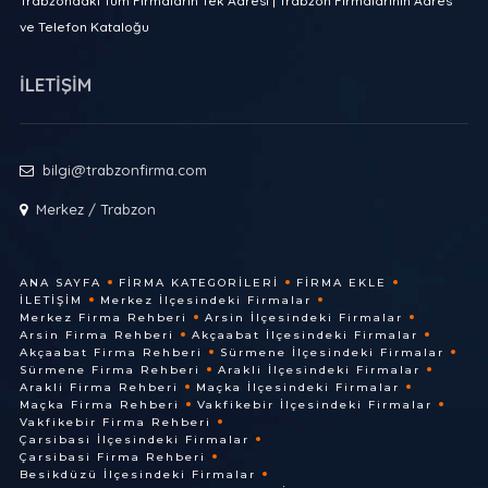
Trabzondaki Tüm Firmaların Tek Adresi | Trabzon Firmalarının Adres
ve Telefon Kataloğu
İLETİŞİM
bilgi@trabzonfirma.com
Merkez / Trabzon
ANA SAYFA
FIRMA KATEGORILERI
FIRMA EKLE
İLETIŞIM
Merkez İlçesindeki Firmalar
Merkez Firma Rehberi
Arsin İlçesindeki Firmalar
Arsin Firma Rehberi
Akçaabat İlçesindeki Firmalar
Akçaabat Firma Rehberi
Sürmene İlçesindeki Firmalar
Sürmene Firma Rehberi
Arakli İlçesindeki Firmalar
Arakli Firma Rehberi
Maçka İlçesindeki Firmalar
Maçka Firma Rehberi
Vakfikebir İlçesindeki Firmalar
Vakfikebir Firma Rehberi
Çarsibasi İlçesindeki Firmalar
Çarsibasi Firma Rehberi
Besikdüzü İlçesindeki Firmalar