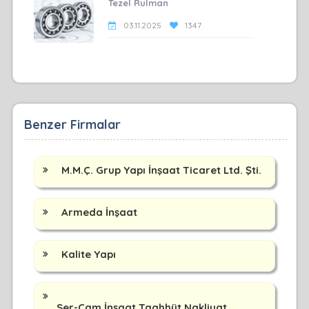
Tezel Rulman
03.11.2025
1347
Benzer Firmalar
M.M.Ç. Grup Yapı İnşaat Ticaret Ltd. Şti.
Armeda İnşaat
Kalite Yapı
Ser-Çam İnşaat Taahhüt Nakliyat