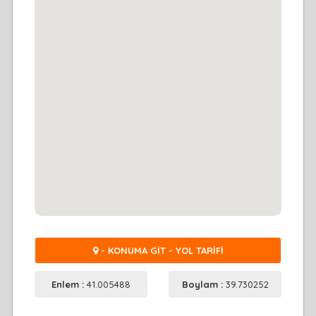
- KONUMA GİT - YOL TARİFİ
Enlem :
41.005488
Boylam :
39.730252