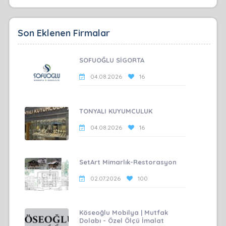
Son Eklenen Firmalar
SOFUOĞLU SİGORTA
04.08.2026
16
TONYALI KUYUMCULUK
04.08.2026
16
SetArt Mimarlık-Restorasyon
02.07.2026
100
Köseoğlu Mobilya | Mutfak
Dolabı - Özel Ölçü İmalat