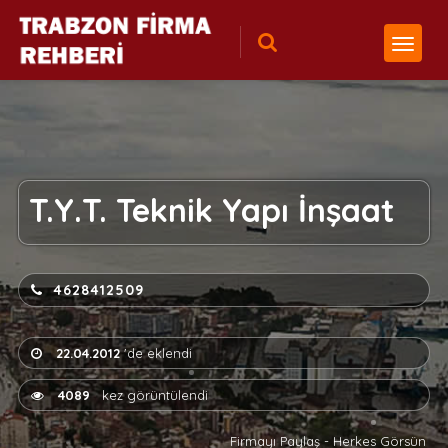
T.Y.T. Teknik Yapı İnşaat
4628412509
22.04.2012
'de eklendi
4089
kez görüntülendi
Firmayı Paylaş - Herkes Görsün