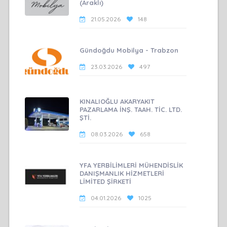
(Araklı)
21.05.2026
148
Gündoğdu Mobilya - Trabzon
23.03.2026
497
KINALIOĞLU AKARYAKIT
PAZARLAMA İNŞ. TAAH. TİC. LTD.
ŞTİ.
08.03.2026
658
YFA YERBİLİMLERİ MÜHENDİSLİK
DANIŞMANLIK HİZMETLERİ
LİMİTED ŞİRKETİ
04.01.2026
1025