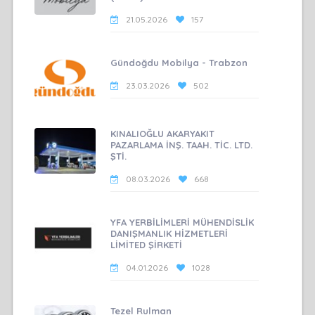
21.05.2026
157
Gündoğdu Mobilya - Trabzon
23.03.2026
502
KINALIOĞLU AKARYAKIT
PAZARLAMA İNŞ. TAAH. TİC. LTD.
ŞTİ.
08.03.2026
668
YFA YERBİLİMLERİ MÜHENDİSLİK
DANIŞMANLIK HİZMETLERİ
LİMİTED ŞİRKETİ
04.01.2026
1028
Tezel Rulman