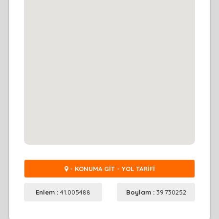
- KONUMA GİT - YOL TARİFİ
Enlem :
41.005488
Boylam :
39.730252