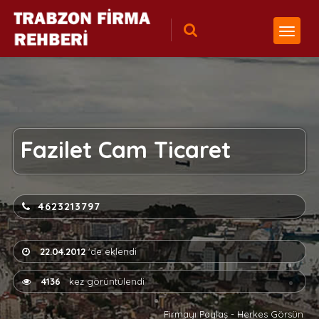
Fazilet Cam Ticaret
4623213797
22.04.2012
'de eklendi
4136
kez görüntülendi
Firmayı Paylaş - Herkes Görsün