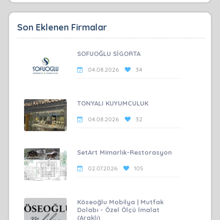
Son Eklenen Firmalar
SOFUOĞLU SİGORTA
04.08.2026
34
TONYALI KUYUMCULUK
04.08.2026
32
SetArt Mimarlık-Restorasyon
02.07.2026
105
Köseoğlu Mobilya | Mutfak
Dolabı - Özel Ölçü İmalat
(Araklı)