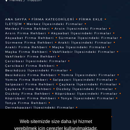
ANA SAYFA
FIRMA KATEGORILERI
FIRMA EKLE
İLETIŞIM
Merkez İlçesindeki Firmalar
Merkez Firma Rehberi
Arsin İlçesindeki Firmalar
Arsin Firma Rehberi
Akçaabat İlçesindeki Firmalar
Akçaabat Firma Rehberi
Sürmene İlçesindeki Firmalar
Sürmene Firma Rehberi
Arakli İlçesindeki Firmalar
Arakli Firma Rehberi
Maçka İlçesindeki Firmalar
Maçka Firma Rehberi
Vakfikebir İlçesindeki Firmalar
Vakfikebir Firma Rehberi
Çarsibasi İlçesindeki Firmalar
Çarsibasi Firma Rehberi
Besikdüzü İlçesindeki Firmalar
Besikdüzü Firma Rehberi
Yomra İlçesindeki Firmalar
Yomra Firma Rehberi
Salpazari İlçesindeki Firmalar
Salpazari Firma Rehberi
Çaykara İlçesindeki Firmalar
Çaykara Firma Rehberi
Düzköy İlçesindeki Firmalar
Düzköy Firma Rehberi
Köprübasi İlçesindeki Firmalar
Köprübasi Firma Rehberi
Tonya İlçesindeki Firmalar
Tonya Firma Rehberi
Dernekpazari İlçesindeki Firmalar
Dernekpazari Firma Rehberi
Hayrat İlçesindeki Firmalar
Hayrat Firma Rehberi
Web sitemizde size daha iyi hizmet
Of İlçesindeki Firmalar
Of Firma Rehberi
verebilmek için çerezler kullanılmaktadır.