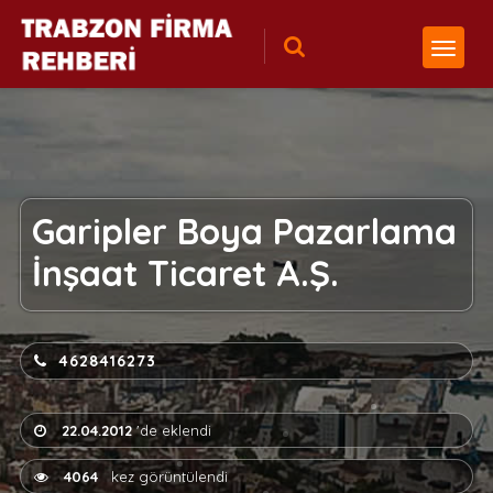
Garipler Boya Pazarlama
İnşaat Ticaret A.Ş.
4628416273
22.04.2012
'de eklendi
4064
kez görüntülendi