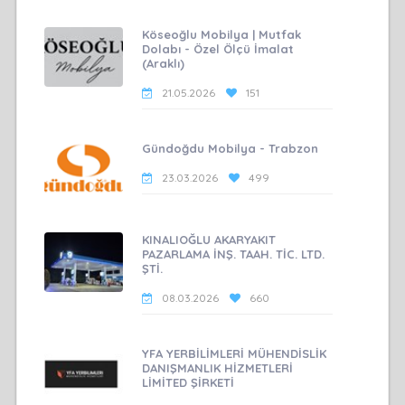
Köseoğlu Mobilya | Mutfak
Dolabı - Özel Ölçü İmalat
(Araklı)
21.05.2026
151
Gündoğdu Mobilya - Trabzon
23.03.2026
499
KINALIOĞLU AKARYAKIT
PAZARLAMA İNŞ. TAAH. TİC. LTD.
ŞTİ.
08.03.2026
660
YFA YERBİLİMLERİ MÜHENDİSLİK
DANIŞMANLIK HİZMETLERİ
LİMİTED ŞİRKETİ