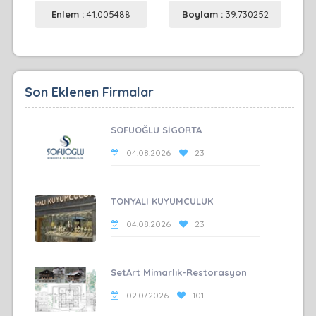
Enlem :
41.005488
Boylam :
39.730252
Son Eklenen Firmalar
SOFUOĞLU SİGORTA
04.08.2026
23
TONYALI KUYUMCULUK
04.08.2026
23
SetArt Mimarlık-Restorasyon
02.07.2026
101