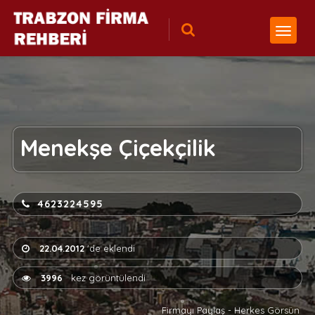
Menekşe Çiçekçilik
4623224595
22.04.2012
'de eklendi
3996
kez görüntülendi
Firmayı Paylaş - Herkes Görsün