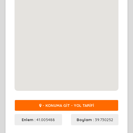
- KONUMA GİT - YOL TARİFİ
Enlem :
41.005488
Boylam :
39.730252