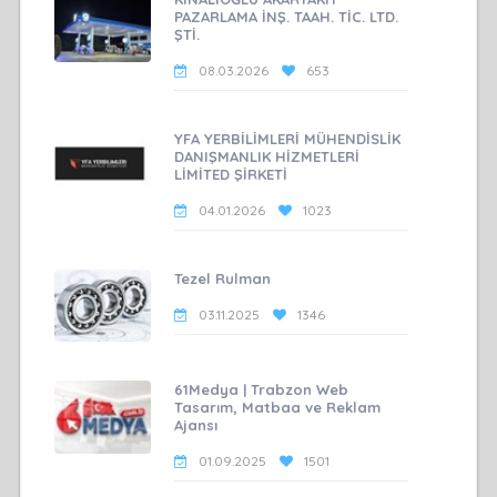
PAZARLAMA İNŞ. TAAH. TİC. LTD.
ŞTİ.
08.03.2026
653
YFA YERBİLİMLERİ MÜHENDİSLİK
DANIŞMANLIK HİZMETLERİ
LİMİTED ŞİRKETİ
04.01.2026
1023
Tezel Rulman
03.11.2025
1346
61Medya | Trabzon Web
Tasarım, Matbaa ve Reklam
Ajansı
01.09.2025
1501