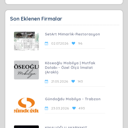
Son Eklenen Firmalar
SetArt Mimarlık-Restorasyon
02.07.2026
96
Köseoğlu Mobilya | Mutfak
Dolabı - Özel Ölçü İmalat
(Araklı)
21.05.2026
143
Gündoğdu Mobilya - Trabzon
23.03.2026
493
KINALIOĞLU AKARYAKIT