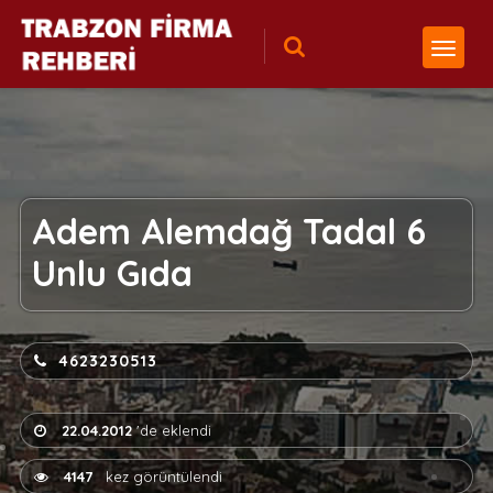
Adem Alemdağ Tadal 6
Unlu Gıda
4623230513
22.04.2012
'de eklendi
4147
kez görüntülendi