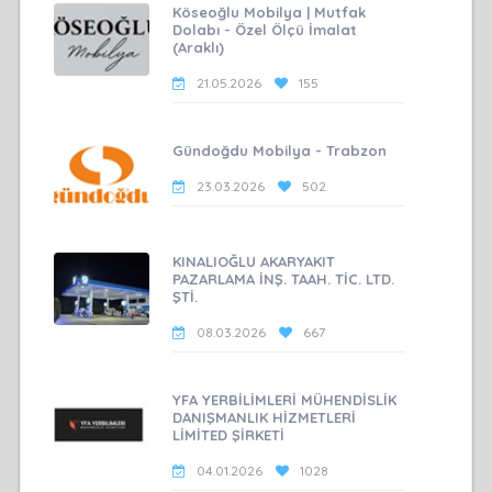
Köseoğlu Mobilya | Mutfak
Dolabı - Özel Ölçü İmalat
(Araklı)
21.05.2026
155
Gündoğdu Mobilya - Trabzon
23.03.2026
502
KINALIOĞLU AKARYAKIT
PAZARLAMA İNŞ. TAAH. TİC. LTD.
ŞTİ.
08.03.2026
667
YFA YERBİLİMLERİ MÜHENDİSLİK
DANIŞMANLIK HİZMETLERİ
LİMİTED ŞİRKETİ
04.01.2026
1028