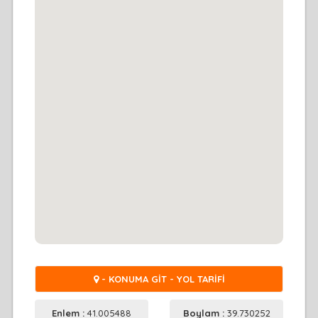
- KONUMA GİT - YOL TARİFİ
Enlem :
41.005488
Boylam :
39.730252