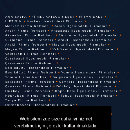
ANA SAYFA
FIRMA KATEGORILERI
FIRMA EKLE
İLETIŞIM
Merkez İlçesindeki Firmalar
Merkez Firma Rehberi
Arsin İlçesindeki Firmalar
Arsin Firma Rehberi
Akçaabat İlçesindeki Firmalar
Akçaabat Firma Rehberi
Sürmene İlçesindeki Firmalar
Sürmene Firma Rehberi
Arakli İlçesindeki Firmalar
Arakli Firma Rehberi
Maçka İlçesindeki Firmalar
Maçka Firma Rehberi
Vakfikebir İlçesindeki Firmalar
Vakfikebir Firma Rehberi
Çarsibasi İlçesindeki Firmalar
Çarsibasi Firma Rehberi
Besikdüzü İlçesindeki Firmalar
Besikdüzü Firma Rehberi
Yomra İlçesindeki Firmalar
Yomra Firma Rehberi
Salpazari İlçesindeki Firmalar
Salpazari Firma Rehberi
Çaykara İlçesindeki Firmalar
Çaykara Firma Rehberi
Düzköy İlçesindeki Firmalar
Düzköy Firma Rehberi
Köprübasi İlçesindeki Firmalar
Köprübasi Firma Rehberi
Tonya İlçesindeki Firmalar
Tonya Firma Rehberi
Dernekpazari İlçesindeki Firmalar
Dernekpazari Firma Rehberi
Hayrat İlçesindeki Firmalar
Hayrat Firma Rehberi
Web sitemizde size daha iyi hizmet
Of İlçesindeki Firmalar
Of Firma Rehberi
verebilmek için çerezler kullanılmaktadır.