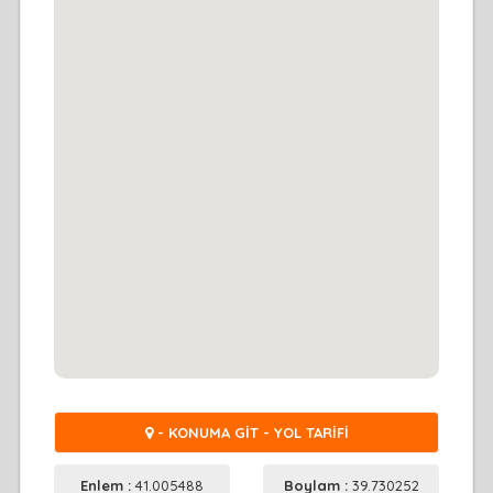
- KONUMA GİT - YOL TARİFİ
Enlem :
41.005488
Boylam :
39.730252