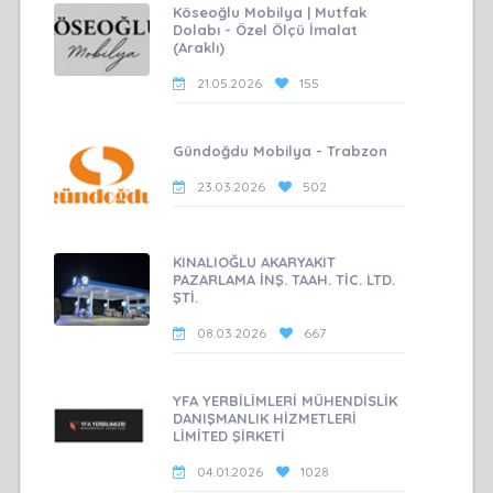
Köseoğlu Mobilya | Mutfak
Dolabı - Özel Ölçü İmalat
(Araklı)
21.05.2026
155
Gündoğdu Mobilya - Trabzon
23.03.2026
502
KINALIOĞLU AKARYAKIT
PAZARLAMA İNŞ. TAAH. TİC. LTD.
ŞTİ.
08.03.2026
667
YFA YERBİLİMLERİ MÜHENDİSLİK
DANIŞMANLIK HİZMETLERİ
LİMİTED ŞİRKETİ
04.01.2026
1028