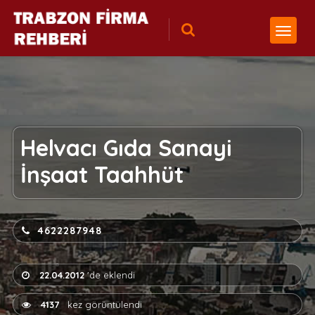
Helvacı Gıda Sanayi
İnşaat Taahhüt
4622287948
22.04.2012
'de eklendi
4137
kez görüntülendi