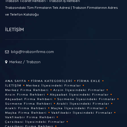
Trabzon Ticaret Rehberi - Trabzon İş Rehberi
Trabzondaki Tüm Firmaların Tek Adresi | Trabzon Firmalarının Adres
ve Telefon Kataloğu
İLETİŞİM
bilgi@trabzonfirma.com
Merkez / Trabzon
ANA SAYFA
FIRMA KATEGORILERI
FIRMA EKLE
İLETIŞIM
Merkez İlçesindeki Firmalar
Merkez Firma Rehberi
Arsin İlçesindeki Firmalar
Arsin Firma Rehberi
Akçaabat İlçesindeki Firmalar
Akçaabat Firma Rehberi
Sürmene İlçesindeki Firmalar
Sürmene Firma Rehberi
Arakli İlçesindeki Firmalar
Arakli Firma Rehberi
Maçka İlçesindeki Firmalar
Maçka Firma Rehberi
Vakfikebir İlçesindeki Firmalar
Vakfikebir Firma Rehberi
Çarsibasi İlçesindeki Firmalar
Çarsibasi Firma Rehberi